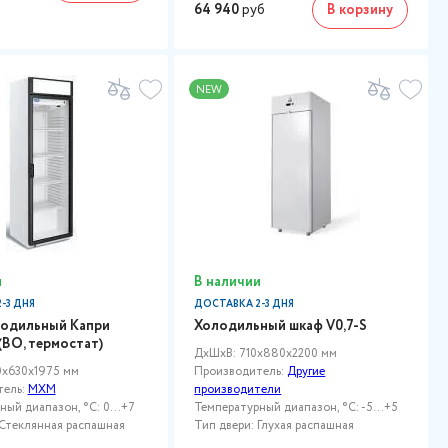
64 940
руб
В корзину
NEW
и
В наличии
-3 ДНЯ
ДОСТАВКА 2-3 ДНЯ
одильный Капри
Холодильный шкаф V0,7-S
(ВО, термостат)
ДxШxВ: 710x880x2200 мм
x630x1975 мм
Производитель:
Другие
тель:
МХМ
производители
ный диапазон, °C: 0…+7
Температурный диапазон, °C: -5...+5
 Стеклянная распашная
Тип двери: Глухая распашная