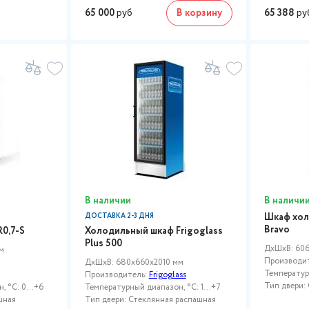
65 000
руб
В корзину
65 388
ру
В наличии
В наличи
Шкаф хол
ДОСТАВКА 2-3 ДНЯ
Bravo
0,7-S
Холодильный шкаф Frigoglass
Plus 500
ДxШxВ: 606
м
Производи
ДxШxВ: 680x660x2010 мм
Температурн
Производитель:
Frigoglass
Тип двери:
 °C: 0...+6
Температурный диапазон, °C: 1...+7
шная
Тип двери: Стеклянная распашная