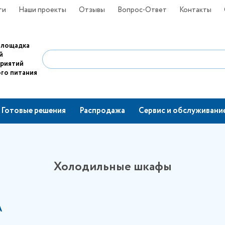
ти
Наши проекты
Отзывы
Вопрос-Ответ
Контакты
площадка
й
приятий
го питания
Готовые решения
Распродажа
Сервис и обслуживани
Холодильные шкафы
А