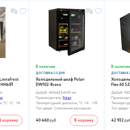
В наличии
В наличи
ДОСТАВКА 2-3 ДНЯ
ДОСТАВКА 2
innafrost
Холодильный шкаф Polair
Холодиль
ЕННЫЙ
DW102-Bravo
Flex 60 SZ
мм
ДxШxВ: 606x625x890 мм
ДxШxВ: 69
st
Производитель:
Polair
Производи
 °C: +2...+8
Температурный диапазон, °C: +4...+18
Температурн
Тип двери: Стеклянная распашная
Тип двери:
В корзину
40 460
руб
В корзину
42 932
ру