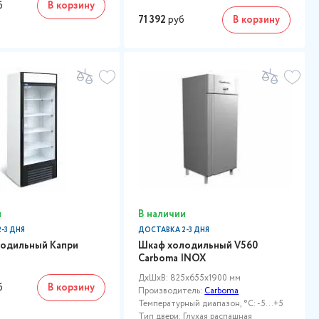
б
В корзину
71 392
руб
В корзину
и
В наличии
-3 ДНЯ
ДОСТАВКА 2-3 ДНЯ
одильный Капри
Шкаф холодильный V560
Carboma INOX
ДxШxВ: 825x655x1900 мм
б
В корзину
Производитель:
Carboma
Температурный диапазон, °C: -5...+5
Тип двери: Глухая распашная