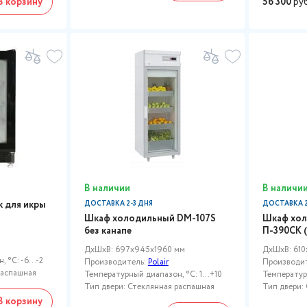
В корзину
56 300
ру
В наличии
В наличи
 для икры
ДОСТАВКА 2-3 ДНЯ
ДОСТАВКА 2
Шкаф холодильный DM-107S
Шкаф хол
без канапе
П-390СК (
м
ДxШxВ: 697x945x1960 мм
ДxШxВ: 610
 °C: -6...-2
Производитель:
Polair
Производи
распашная
Температурный диапазон, °C: 1…+10
Температур
Тип двери: Стеклянная распашная
Тип двери:
В корзину