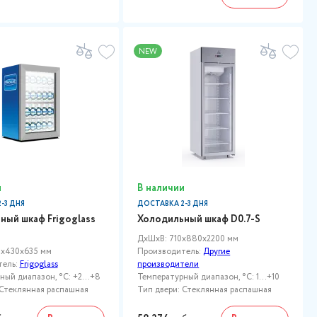
NEW
и
В наличии
-3 ДНЯ
ДОСТАВКА 2-3 ДНЯ
ный шкаф Frigoglass
Холодильный шкаф D0.7-S
ДxШxВ: 710x880x2200 мм
8x430x635 мм
Производитель:
Другие
тель:
Frigoglass
производители
ый диапазон, °C: +2...+8
Температурный диапазон, °C: 1...+10
 Стеклянная распашная
Тип двери: Стеклянная распашная