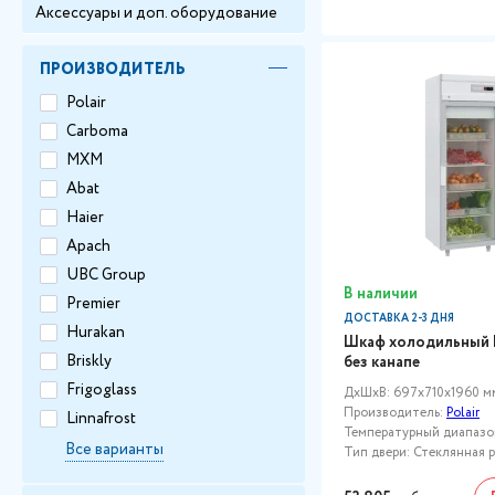
Аксессуары и доп. оборудование
ПРОИЗВОДИТЕЛЬ
Polair
Carboma
МХМ
Abat
Haier
Apach
UBC Group
В наличии
Premier
ДОСТАВКА 2-3 ДНЯ
Hurakan
Шкаф холодильный 
Briskly
без канапе
Frigoglass
ДxШxВ: 697x710x1960 м
Производитель:
Polair
Linnafrost
Температурный диапазон
Все варианты
Тип двери: Стеклянная 