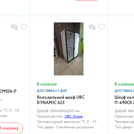
В наличии
В наличи
CM104-P
ДОСТАВКА 2-3 ДНЯ
ДОСТАВКА 2
Холодильный шкаф UBC
Шкаф хол
м
DYNAMIC 625
П-490СК 
 °C: 0...+6
ДxШxВ: 690x680x2130 мм
ДxШxВ: 680
шная
Производитель:
UBC Group
Производи
Температурный диапазон, °C: 0...+7
Температур
Тип двери: Стеклянная распашная
Тип двери:
В корзину