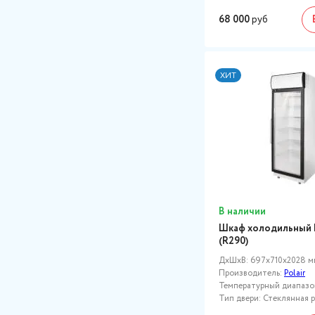
68 000
руб
ХИТ
В наличии
Шкаф холодильный 
(R290)
ДxШxВ: 697x710x2028 м
Производитель:
Polair
Температурный диапазон,
Тип двери: Стеклянная 