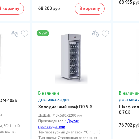
68 935
ру
В корзину
68 200
руб
В корзину
NEW
В наличии
В наличи
DM-105S
ДОСТАВКА 2-3 ДНЯ
ДОСТАВКА 2
Холодильный шкаф D0.5-S
Шкаф хол
0,7СК
м
ДxШxВ: 710x680x2200 мм
Производитель:
Другие
76 702
ру
 °C: 1...+10
производители
распашная
Температурный диапазон, °C: 1...+10
Тип двери: Стеклянная распашная