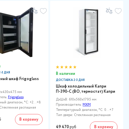
и
-3 ДНЯ
В наличии
ный шкаф Frigoglass
ДОСТАВКА 2-3 ДНЯ
Шкаф холодильный Капри
П-390-С (ВО, термостат) Капри
0x430x475 мм
тель:
Frigoglass
ДxШxВ: 610x560x1795 мм
ый диапазон, °C: +2...+8
Производитель:
МХМ
 Стеклянная распашная
Температурный диапазон, °C: 0…+7
Тип двери: Стеклянная распашная
б
В корзину
49 470
руб
В корзину