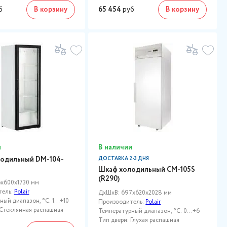
б
В корзину
65 454
руб
В корзину
и
В наличии
одильный DM-104-
ДОСТАВКА 2-3 ДНЯ
Шкаф холодильный CM-105S
(R290)
x600x1730 мм
тель:
Polair
ДxШxВ: 697x620x2028 мм
ый диапазон, °C: 1...+10
Производитель:
Polair
 Стеклянная распашная
Температурный диапазон, °C: 0...+6
Тип двери: Глухая распашная