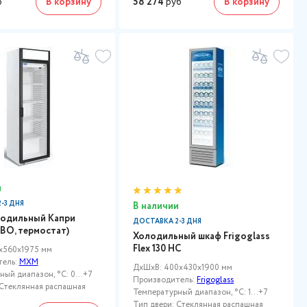
б
В корзину
58 274
руб
В корзину
и
-3 ДНЯ
В наличии
одильный Капри
ДОСТАВКА 2-3 ДНЯ
ВО, термостат)
Холодильный шкаф Frigoglass
Flex 130 HC
x560x1975 мм
тель:
МХМ
ДxШxВ: 400x430x1900 мм
ный диапазон, °C: 0…+7
Производитель:
Frigoglass
 Стеклянная распашная
Температурный диапазон, °C: 1...+7
Тип двери: Стеклянная распашная