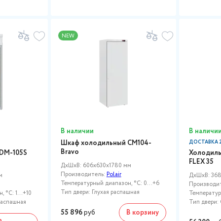
NEW
В наличии
В наличи
Шкаф холодильный CM104-
ДОСТАВКА 2
Bravo
DM-105S
Холодиль
FLEX 35
ДxШxВ: 606x630x1780 мм
Производитель:
Polair
м
ДxШxВ: 36
Температурный диапазон, °C: 0...+6
Производи
Тип двери: Глухая распашная
, °C: 1…+10
Температурн
распашная
Тип двери:
55 896
руб
В корзину