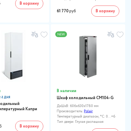
б
В корзину
61 770
руб
В корзину
NEW
и
В наличии
Шкаф холодильный CM104-G
-3 ДНЯ
лодильный
ДxШxВ: 606x630x1780 мм
мпературный Капри
Производитель:
Polair
Температурный диапазон, °C: 0...+6
Тип двери: Глухая распашная
б
В корзину