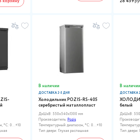
В корзину
28 459
ру
В наличии
В наличи
ДОСТАВКА 2-3 ДНЯ
ДОСТАВКА 2
ZIS-
Холодильник POZIS-RS-405
ХОЛОДИЛ
ый
серебристый маталлопласт
белый
ДxШxВ: 550x540x1300 мм
ДxШxВ: 55
Производитель:
Pozis
Производи
 °C: 0...+10
Температурный диапазон, °C: 0...+10
Температурн
шная
Тип двери: Глухая распашная
Тип двери: 