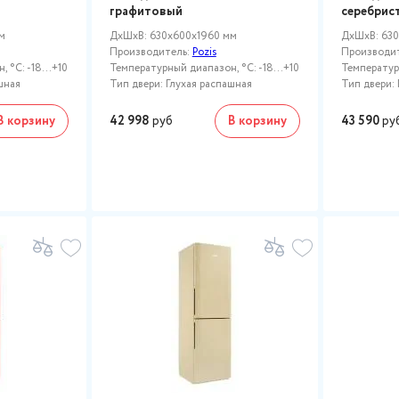
графитовый
серебрис
м
ДxШxВ: 630x600x1960 мм
ДxШxВ: 630
Производитель:
Pozis
Производи
 °C: -18...+10
Температурный диапазон, °C: -18...+10
Температурн
шная
Тип двери: Глухая распашная
Тип двери: 
В корзину
42 998
руб
В корзину
43 590
ру