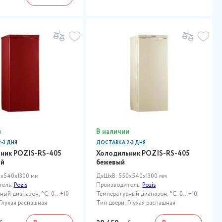
и
В наличии
-3 ДНЯ
ДОСТАВКА 2-3 ДНЯ
ник POZIS-RS-405
Холодильник POZIS-RS-405
ый
бежевый
x540x1300 мм
ДxШxВ: 550x540x1300 мм
тель:
Pozis
Производитель:
Pozis
ый диапазон, °C: 0...+10
Температурный диапазон, °C: 0...+10
Глухая распашная
Тип двери: Глухая распашная