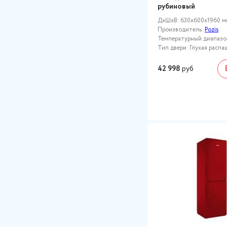
рубиновый
ДxШxВ: 630x600x1960 м
Производитель:
Pozis
Температурный диапазон,
Тип двери: Глухая распа
42 998
руб