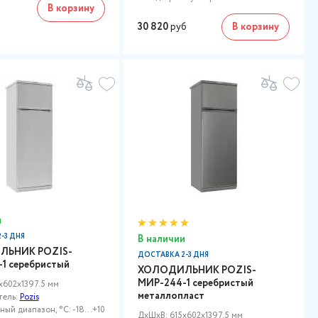
В корзину
30 820
руб
В корзину
и
-3 ДНЯ
В наличии
ЬНИК POZIS-
ДОСТАВКА 2-3 ДНЯ
1 серебристый
ХОЛОДИЛЬНИК POZIS-
МИР-244-1 серебристый
x602x1397.5 мм
металлопласт
тель:
Pozis
ый диапазон, °C: -18...+10
ДxШxВ: 615x602x1397.5 мм