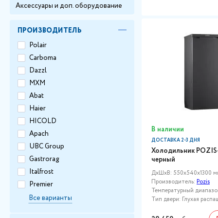
Аксессуары и доп. оборудование
ПРОИЗВОДИТЕЛЬ
Polair
Carboma
Dazzl
МХМ
Abat
Haier
HICOLD
В наличии
Apach
ДОСТАВКА 2-3 ДНЯ
UBC Group
Холодильник POZIS
Gastrorag
черный
Italfrost
ДxШxВ: 550x540x1300 м
Производитель:
Pozis
Premier
Температурный диапазон,
Все варианты
Тип двери: Глухая распа