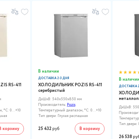
В наличии
ДОСТАВКА 2-3 ДНЯ
В наличи
IS RS-411
ХОЛОДИЛЬНИК POZIS RS-411
ДОСТАВКА 2
серебристый
ХОЛОДИЛ
металлоп
м
ДxШxВ: 540x550x850 мм
Производитель:
Pozis
ДxШxВ: 55
 °C: 0...+10
Температурный диапазон, °C: 0...+10
Производи
шная
Тип двери: Глухая распашная
Температурн
Тип двери: 
В корзину
25 432
руб
В корзину
26 538
ру