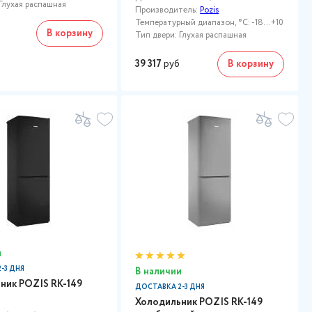
Глухая распашная
Производитель:
Pozis
Температурный диапазон, °C: -18...+10
б
В корзину
Тип двери: Глухая распашная
39 317
руб
В корзину
и
-3 ДНЯ
В наличии
ник POZIS RK-149
ДОСТАВКА 2-3 ДНЯ
Холодильник POZIS RK-149