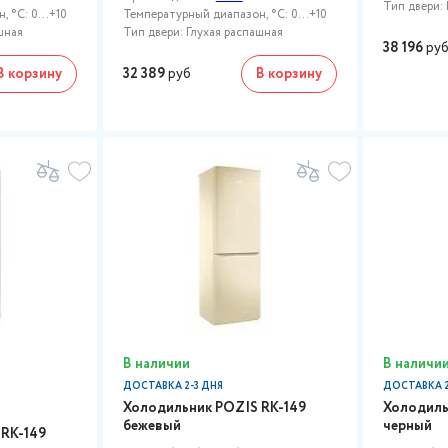
Тип двери: 
 °C: 0...+10
Температурный диапазон, °C: 0...+10
шная
Тип двери: Глухая распашная
38 196
ру
В корзину
32 389
руб
В корзину
В наличии
В наличи
ДОСТАВКА 2-3 ДНЯ
ДОСТАВКА 2
Холодильник POZIS RK-149
Холодиль
бежевый
черный
 RK-149