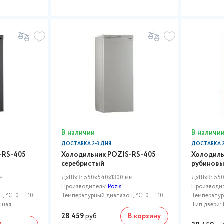
В наличии
В наличи
ДОСТАВКА 2-3 ДНЯ
ДОСТАВКА 2
-RS-405
Холодильник POZIS-RS-405
Холодиль
серебристый
рубинов
м
ДxШxВ: 550x540x1300 мм
ДxШxВ: 550
Производитель:
Pozis
Производи
 °C: 0...+10
Температурный диапазон, °C: 0...+10
Температурн
шная
Тип двери: 
28 459
руб
В корзину