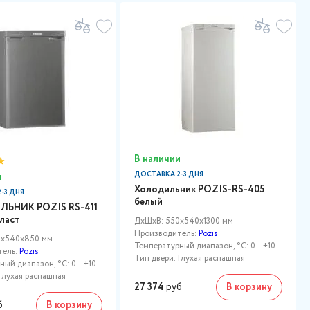
В наличии
ДОСТАВКА 2-3 ДНЯ
и
Холодильник POZIS-RS-405
-3 ДНЯ
белый
ЬНИК POZIS RS-411
ласт
ДxШxВ: 550x540x1300 мм
Производитель:
Pozis
0x540x850 мм
Температурный диапазон, °C: 0...+10
тель:
Pozis
Тип двери: Глухая распашная
ый диапазон, °C: 0...+10
Глухая распашная
27 374
руб
В корзину
б
В корзину