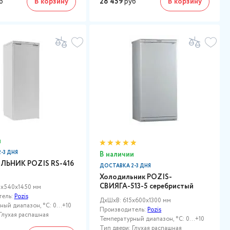
б
В корзину
28 459
руб
В корзину
и
-3 ДНЯ
В наличии
ЬНИК POZIS RS-416
ДОСТАВКА 2-3 ДНЯ
Холодильник POZIS-
СВИЯГА-513-5 серебристый
0x540x1450 мм
тель:
Pozis
ДxШxВ: 615x600x1300 мм
ый диапазон, °C: 0...+10
Производитель:
Pozis
Глухая распашная
Температурный диапазон, °C: 0...+10
Тип двери: Глухая распашная