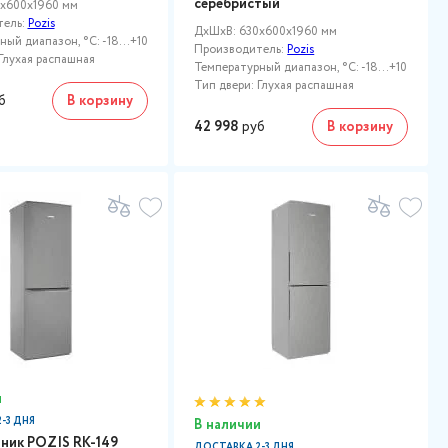
серебристый
x600x1960 мм
тель:
Pozis
ДxШxВ: 630x600x1960 мм
ый диапазон, °C: -18...+10
Производитель:
Pozis
Глухая распашная
Температурный диапазон, °C: -18...+10
Тип двери: Глухая распашная
б
В корзину
42 998
руб
В корзину
и
-3 ДНЯ
В наличии
ник POZIS RK-149
ДОСТАВКА 2-3 ДНЯ