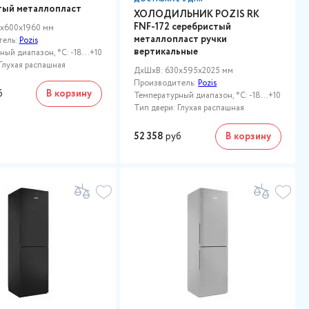
тый металлопласт
ХОЛОДИЛЬНИК POZIS RK
FNF-172 серебристый
x600x1960 мм
металлопласт ручки
тель:
Pozis
вертикальные
ый диапазон, °C: -18...+10
Глухая распашная
ДxШxВ: 630x595x2025 мм
Производитель:
Pozis
б
В корзину
Температурный диапазон, °C: -18...+10
Тип двери: Глухая распашная
52 358
руб
В корзину