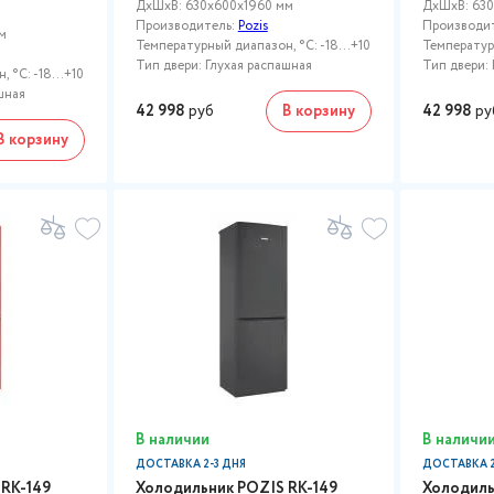
ДxШxВ: 630x600x1960 мм
ДxШxВ: 630
Производитель:
Pozis
Производи
м
Температурный диапазон, °C: -18...+10
Температурн
Тип двери: Глухая распашная
Тип двери: 
 °C: -18...+10
шная
42 998
руб
В корзину
42 998
ру
В корзину
В наличии
В наличи
ДОСТАВКА 2-3 ДНЯ
ДОСТАВКА 2
 RK-149
Холодильник POZIS RK-149
Холодиль