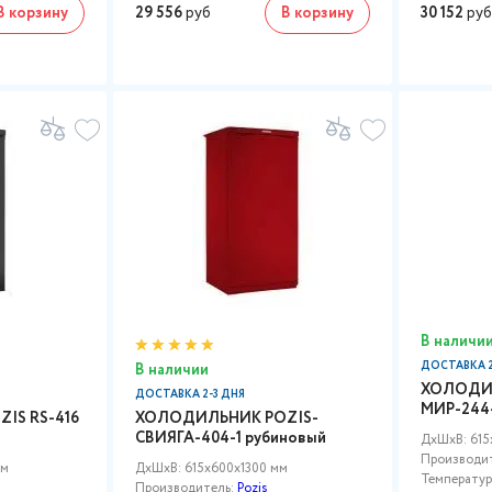
В корзину
29 556
руб
В корзину
30 152
руб
В наличи
ДОСТАВКА 2
В наличии
ХОЛОДИЛ
ДОСТАВКА 2-3 ДНЯ
МИР-244-
IS RS-416
ХОЛОДИЛЬНИК POZIS-
СВИЯГА-404-1 рубиновый
ДxШxВ: 615
Производи
мм
ДxШxВ: 615x600x1300 мм
Температурн
Производитель:
Pozis