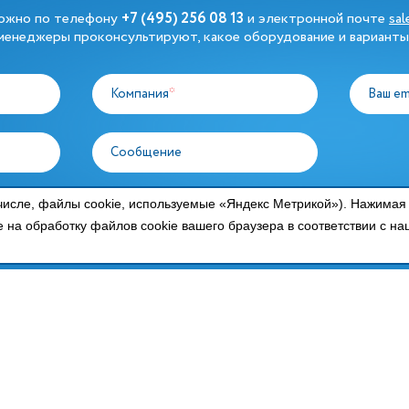
можно по телефону
+7 (495) 256 08 13
и электронной почте
sa
енеджеры проконсультируют, какое оборудование и варианты
Компания
*
Ваш em
Сообщение
у персональных данных в
числе, файлы cookie, используемые «Яндекс Метрикой»). Нажимая
тикой конфиденциальности
е на обработку файлов cookie вашего браузера в соответствии с н
 ПРОДУКЦИИ
ПРОИЗВОДИТЕЛИ
ное оборудование
Polair
 оборудование
Carboma
нное оборудование
Radax