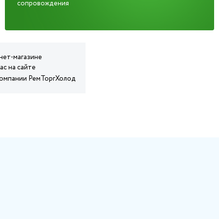
сопровождения
рнет-магазине
ас на сайте
 компании РемТоргХолод