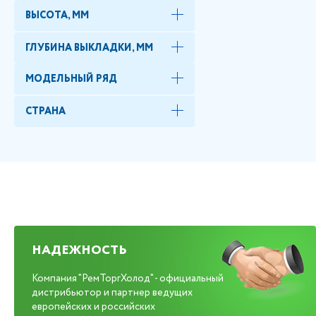
ВЫСОТА, ММ
ГЛУБИНА ВЫКЛАДКИ, ММ
МОДЕЛЬНЫЙ РЯД
СТРАНА
НАДЕЖНОСТЬ
Компания "РемТоргХолод" - официальный
дистрибьютор и партнер ведущих
европейских и российских