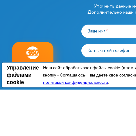
Уточнить данные 
Дополнительно наши м
Ваше имя
*
Контактный телефон
ный
Любое
заявку
Управление
Согласие на обработк
Наш сайт обрабатывает файлы cookie (в том 
нг
оборудование
соответствии с
Поли
файлами
кнопку «Соглашаюсь», вы даете свое согласи
cookie
политикой конфиденциальности
.
КАТАЛОГ
Холодиль
©
2026
РемТоргХолод
Тепловое
Политика конфиденциальности
Промышле