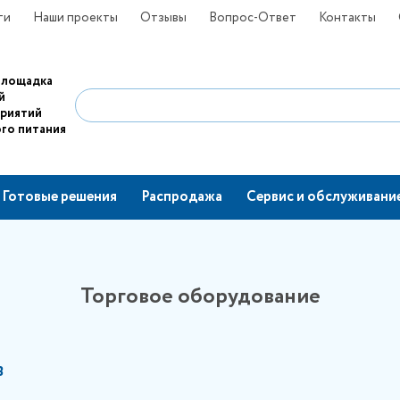
ти
Наши проекты
Отзывы
Вопрос-Ответ
Контакты
площадка
й
приятий
го питания
Готовые решения
Распродажа
Сервис и обслуживани
Торговое оборудование
В