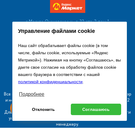
г. Москва, Очаковское ш., д. 32, стр. 2, пом. 1
+7 (495) 256 08 13
Управление файлами cookie
Заказать звонок
Наш сайт обрабатывает файлы cookie (в том
числе, файлы cookie, используемые «Яндекс
sales@remtorgholod.ru
Метрикой»). Нажимая на кнопку «Соглашаюсь», вы
даете свое согласие на обработку файлов cookie
вашего браузера в соответствии с нашей
Разработка и продвижение сайта
политикой конфиденциальности
.
Вся информация на сайте о товарах носит справочный характер
Подробнее
и не является публичной офертой в соответствии с пунктом 2
ыгодный
Любое
статьи 437 ГК РФ.
ставь заявку
Отклонить
Соглашаюсь
изинг
оборудование
Для получения подробной информации о наличии и стоимости
указанных товаров и (или) услуг, пожалуйста, обращайтесь к
менеджеру.