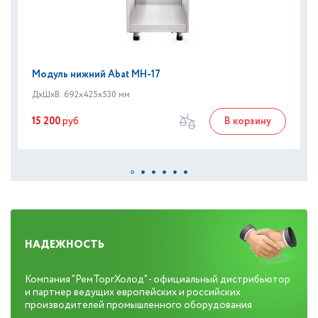
Модуль нижний Abat МН-17
ДxШxВ: 692x425x530 мм
15 200
руб
В корзину
НАДЕЖНОСТЬ
Компания "РемТоргХолод" - официальный дистрибьютор
и партнер ведущих европейских и российских
производителей промышленного оборудования