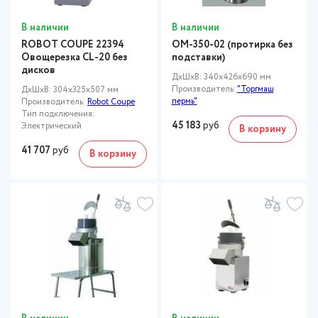
В наличии
В наличии
ROBOT COUPE 22394
ОМ-350-02 (протирка без
Овощерезка CL-20 без
подставки)
дисков
ДxШxВ: 340x426x690 мм
Производитель:
"Торгмаш
ДxШxВ: 304x325x507 мм
пермь"
Производитель:
Robot Coupe
Тип подключения:
45 183
руб
Электрический
В корзину
41 707
руб
В корзину