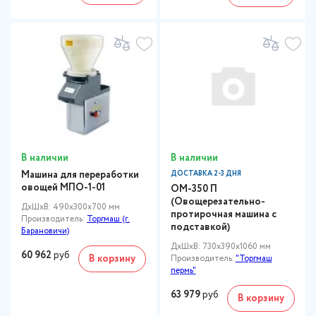
В наличии
В наличии
Машина для переработки
ДОСТАВКА 2-3 ДНЯ
овощей МПО-1-01
ОМ-350 П
(Овощерезательно-
ДxШxВ: 490x300x700 мм
протирочная машина с
Производитель:
Торгмаш (г.
подставкой)
Барановичи)
ДxШxВ: 730x390x1060 мм
60 962
руб
В корзину
Производитель:
"Торгмаш
пермь"
63 979
руб
В корзину