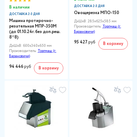
ДОСТАВКА 2-3 ДНЯ
В наличии
Овощерезка МПО-150
ДОСТАВКА 2-3 ДНЯ
Машина протирочно-
ДxШxВ: 285x625x585 мм
резательная МПР-350М
Производитель:
Торгмаш (г.
(до 01.10.24г. без доп.реш.
Барановичи)
8*8)
95 427
руб
В корзину
ДxШxВ: 600x340x650 мм
Производитель:
Торгмаш (г.
Барановичи)
94 446
руб
В корзину