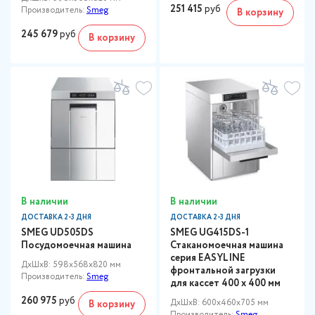
251 415
руб
Производитель:
Smeg
В корзину
245 679
руб
В корзину
В наличии
В наличии
ДОСТАВКА 2-3 ДНЯ
ДОСТАВКА 2-3 ДНЯ
SMEG UD505DS
SMEG UG415DS-1
Посудомоечная машина
Стаканомоечная машина
серия EASYLINE
ДxШxВ: 598x568x820 мм
фронтальной загрузки
Производитель:
Smeg
для кассет 400 х 400 мм
260 975
руб
ДxШxВ: 600x460x705 мм
В корзину
Производитель:
Smeg