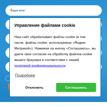
Ваше имя
*
Компания
*
Управление файлами cookie
Наш сайт обрабатывает файлы cookie (в том
Ваш email
*
числе, файлы cookie, используемые «Яндекс
Метрикой»). Нажимая на кнопку «Соглашаюсь», вы
Контактный телефон
даете свое согласие на обработку файлов cookie
вашего браузера в соответствии с нашей
политикой конфиденциальности
.
Сообщение
Подробнее
Согласие на обработку
персональных данных в
Отправить запрос
ыгодный
Любое
соответствии с
Политикой
Оставь заявку
Отклонить
Соглашаюсь
изинг
оборудование
конфиденциальности