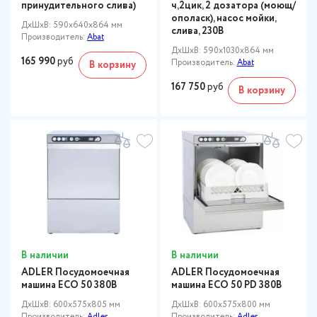
принудительного слива)
ч,2цик, 2 дозатора (моющ/
ополаск), насос мойки,
ДxШxВ: 590x640x864 мм
слива, 230В
Производитель:
Abat
ДxШxВ: 590x1030x864 мм
165 990
руб
Производитель:
Abat
В корзину
167 750
руб
В корзину
В наличии
В наличии
ADLER Посудомоечная
ADLER Посудомоечная
машина ECO 50 380В
машина ECO 50 PD 380В
ДxШxВ: 600x575x805 мм
ДxШxВ: 600x575x800 мм
Производитель:
Adler
Производитель:
Adler