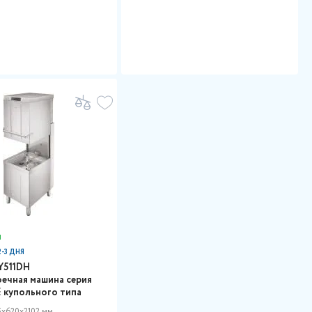
и
-3 ДНЯ
Y511DH
ечная машина серия
 купольного типа
x620x2102 мм