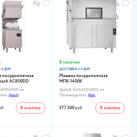
и
В наличии
-3 ДНЯ
ДОСТАВКА 2-3 ДНЯ
я посудомоечная
Машина посудомоечная
pach AC800DD
МПК-1400К
x800x1500 мм
ДxШxВ: 840x1320x1920 мм
тель:
Apach
Производитель:
Abat
уб
В корзину
377 300
руб
В корзину