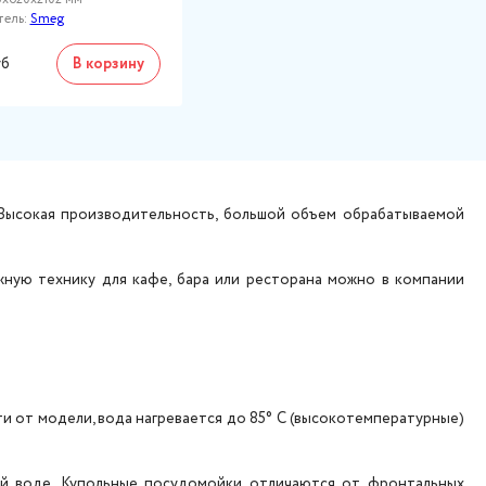
тель:
Smeg
б
В корзину
 Высокая производительность, большой объем обрабатываемой
жную технику для кафе, бара или ресторана можно в компании
и от модели, вода нагревается до 85° С (высокотемпературные)
й воде. Купольные посудомойки отличаются от фронтальных