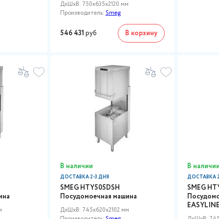
ДxШxВ: 750x635x2120 мм
Производитель:
Smeg
546 431
руб
В корзину
В наличии
В наличи
ДОСТАВКА 2-3 ДНЯ
ДОСТАВКА 2
SMEG HTY505DSH
SMEG HT
ина
Посудомоечная машина
Посудомо
EASYLINE
м
ДxШxВ: 745x620x2102 мм
Производитель:
Smeg
ДxШxВ: 745