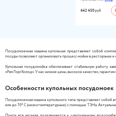
642 450
руб
Посудомоечная машина купольная представляет собой компле
посуды позволяют организовать процесс мойки в ресторанах и
Купольная посудомойка обеспечивает стабильную работу заве
«РемТоргХолод». У нас низкие цены, высокое качество, гаранти
Особенности купольных посудомоек
Посудомоечная машина купольного типа представляет собой апп
или до 70° С (низкотемпературные) с помощью ТЭНа. Актуальна
Почти все модели подключаются к центральному водоснабж