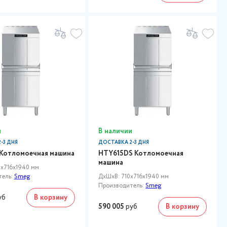
и
В наличии
-3 ДНЯ
ДОСТАВКА 2-3 ДНЯ
Котломоечная машина
HTY615DS Котломоечная
машина
x716x1940 мм
тель:
Smeg
ДxШxВ: 710x716x1940 мм
Производитель:
Smeg
уб
В корзину
590 005
руб
В корзину