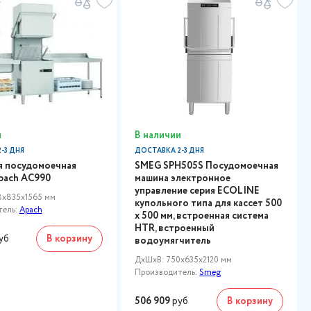
и
В наличии
-3 ДНЯ
ДОСТАВКА 2-3 ДНЯ
я посудомоечная
SMEG SPH505S Посудомоечная
pach AC990
машина электронное
управление серия ECOLINE
8x835x1565 мм
купольного типа для кассет 500
тель:
Apach
х 500 мм, встроенная система
HTR, встроенный
уб
В корзину
водоумягчитель
ДxШxВ: 750x635x2120 мм
Производитель:
Smeg
506 909
руб
В корзину