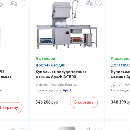
В наличии
В наличи
ДОСТАВКА 2-3 ДНЯ
ДОСТАВКА 2
PD
Купольная посудомоечная
Купольна
ольная
машина Apach AC800
машина A
ДxШxВ: 706x800x1500 мм
ДxШxВ: 706
мм
Производитель:
Apach
Производи
346 206
руб
В корзину
348 399
р
В корзину