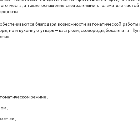
ного места, а также оснащение специальными столами для чистой
средства.
обеспечиваются благодаря возможности автоматической работы 
ры, но и кухонную утварь — кастрюли, сковороды, бокалы и т.п. К
стик.
втоматическом режиме;
том;
вает ее;