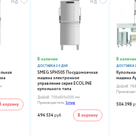
В наличии
В наличи
ДОСТАВКА 2-3 ДНЯ
ДОСТАВКА 2
льная
SMEG SPH505 Посудомоечная
Купольна
ина
машина электронное
машина A
управление серия ECOLINE
м
ДxШxВ: 78
купольного типа
Производи
ДxШxВ: 750x635x2120 мм
Производитель:
Smeg
В корзину
504 398
р
494 534
руб
В корзину