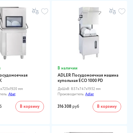
и
В наличии
осудомоечная
ADLER Посудомоечная машина
К
купольная ECO 1000 PD
x725x1920 мм
ДxШxВ: 857x747x1952 мм
тель:
Abat
Производитель:
Adler
б
В корзину
316 308
руб
В корзину