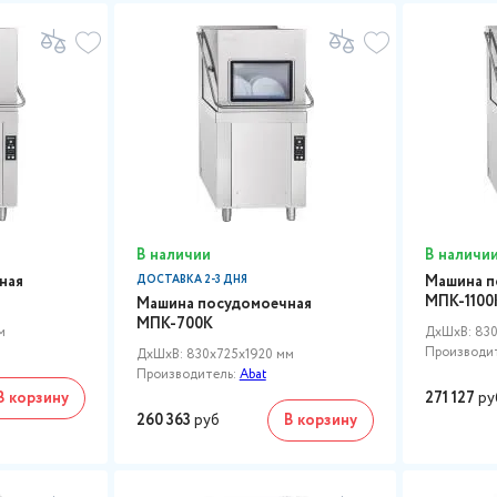
В наличии
В наличи
ная
Машина п
ДОСТАВКА 2-3 ДНЯ
МПК-1100
Машина посудомоечная
МПК-700К
м
ДxШxВ: 830
Производи
ДxШxВ: 830x725x1920 мм
Производитель:
Abat
В корзину
271 127
ру
260 363
руб
В корзину