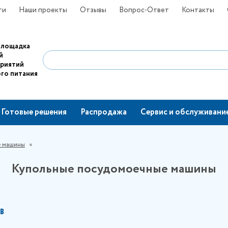
ти
Наши проекты
Отзывы
Вопрос-Ответ
Контакты
площадка
й
приятий
го питания
Готовые решения
Распродажа
Сервис и обслуживани
е машины
Купольные посудомоечные машины
В