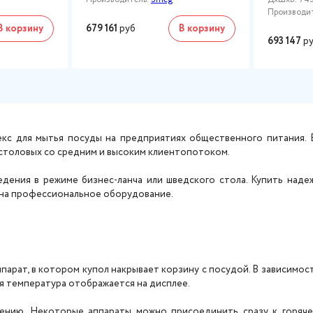
Производи
В корзину
679 161
руб
В корзину
693 147
ру
кс для мытья посуды на предприятиях общественного питания.
 столовых со средним и высоким клиентопотоком.
дения в режиме бизнес-ланча или шведского стола. Купить наде
я на профессиональное оборудование.
арат, в котором купол накрывает корзину с посудой. В зависимост
я температура отображается на дисплее.
ению. Некоторые аппараты можно присоединить сразу к горяче