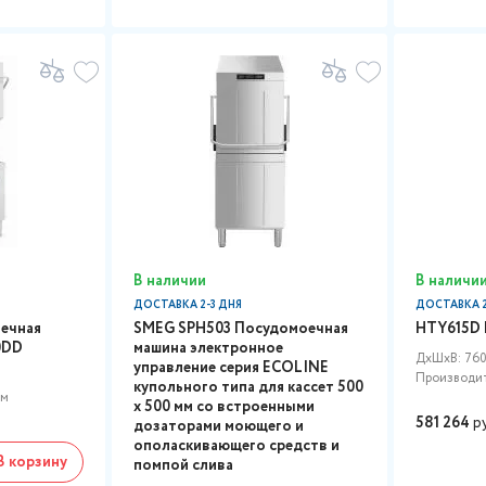
В наличии
В наличи
ДОСТАВКА 2-3 ДНЯ
ДОСТАВКА 2
ечная
SMEG SPH503 Посудомоечная
HTY615D 
0DD
машина электронное
ДxШxВ: 760
управление серия ECOLINE
Производи
купольного типа для кассет 500
мм
х 500 мм со встроенными
581 264
р
дозаторами моющего и
ополаскивающего средств и
В корзину
помпой слива