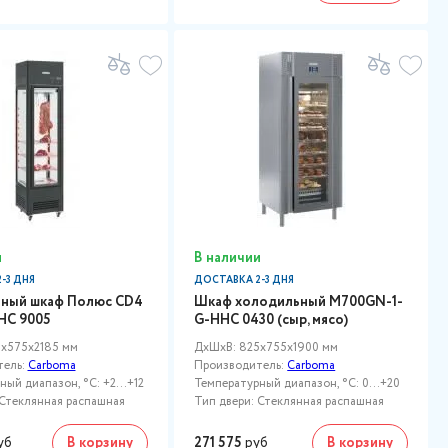
и
В наличии
-3 ДНЯ
ДОСТАВКА 2-3 ДНЯ
ный шкаф Полюс CD4
Шкаф холодильный M700GN-1-
HC 9005
G-HHC 0430 (сыр, мясо)
x575x2185 мм
ДxШxВ: 825x755x1900 мм
тель:
Carboma
Производитель:
Carboma
ый диапазон, °C: +2...+12
Температурный диапазон, °C: 0...+20
 Стеклянная распашная
Тип двери: Стеклянная распашная
уб
В корзину
271 575
руб
В корзину