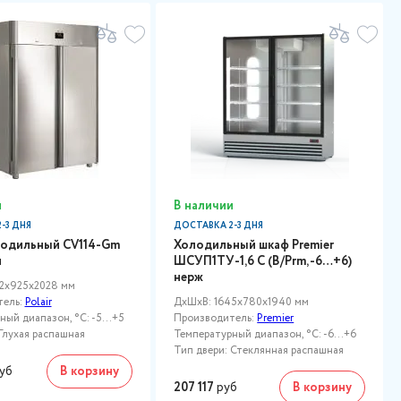
и
В наличии
-3 ДНЯ
ДОСТАВКА 2-3 ДНЯ
одильный CV114-Gm
Холодильный шкаф Premier
u
ШСУП1ТУ-1,6 С (В/Prm, -6…+6)
нерж
2x925x2028 мм
тель:
Polair
ДxШxВ: 1645x780x1940 мм
ый диапазон, °C: -5...+5
Производитель:
Premier
Глухая распашная
Температурный диапазон, °C: -6...+6
Тип двери: Стеклянная распашная
уб
В корзину
207 117
руб
В корзину