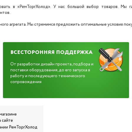
вать в «РемТоргХолод». У нас большой выбор товаров. Мы га
нтов.
ого агрегата. Мы стремимся предложить оптимальные условия покуп
ВСЕСТОРОННЯЯ ПОДДЕРЖКА
От разработки дизайн проекта, подбора и
поставки оборудования, до его запуска в
работу и последующего технического
сопровождения
магазине
а сайте
пании РемТоргХолод