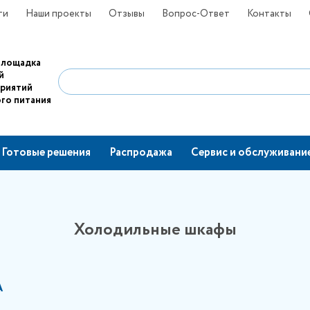
ти
Наши проекты
Отзывы
Вопрос-Ответ
Контакты
площадка
й
приятий
го питания
Готовые решения
Распродажа
Сервис и обслуживани
Холодильные шкафы
А