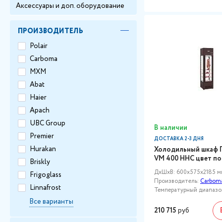
Аксессуары и доп. оборудование
ПРОИЗВОДИТЕЛЬ
Polair
Carboma
МХМ
Abat
Haier
Apach
UBC Group
В наличии
Premier
ДОСТАВКА 2-3 ДНЯ
Hurakan
Холодильный шкаф 
VM 400 HHC цвет по
Briskly
ДxШxВ: 600x575x2185 м
Frigoglass
Производитель:
Carbom
Linnafrost
Температурный диапазон,
Все варианты
210 715
руб