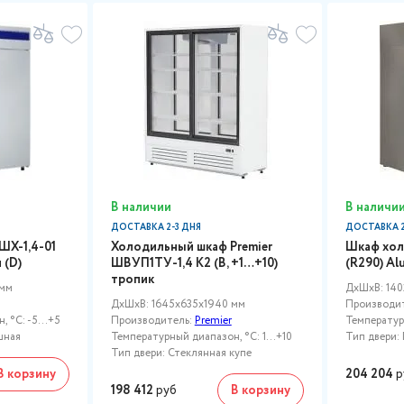
В наличии
В наличи
ДОСТАВКА 2-3 ДНЯ
ДОСТАВКА 2
ШХ-1,4-01
Холодильный шкаф Premier
Шкаф хол
 (D)
ШВУП1ТУ-1,4 К2 (В, +1…+10)
(R290) Al
тропик
 мм
ДxШxВ: 140
ДxШxВ: 1645x635x1940 мм
Производи
 °C: -5...+5
Производитель:
Premier
Температурн
шная
Температурный диапазон, °C: 1...+10
Тип двери: 
Тип двери: Стеклянная купе
В корзину
204 204
р
198 412
руб
В корзину