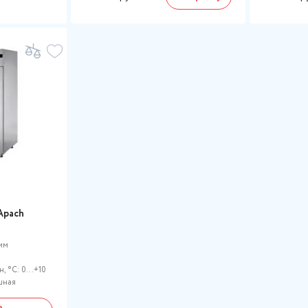
Apach
мм
 °C: 0...+10
шная