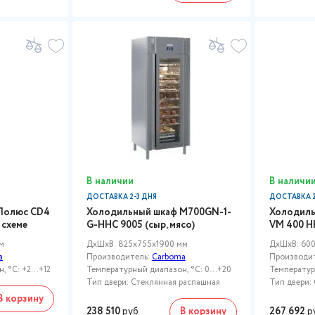
В наличии
В наличи
ДОСТАВКА 2-3 ДНЯ
ДОСТАВКА 2
Полюс CD4
Холодильный шкаф M700GN-1-
Холодиль
 схеме
G-HHC 9005 (сыр, мясо)
VM 400 H
м
ДxШxВ: 825x755x1900 мм
ДxШxВ: 600
a
Производитель:
Carboma
Производи
 °C: +2...+12
Температурный диапазон, °C: 0...+20
Температурн
Тип двери: Стеклянная распашная
Тип двери:
В корзину
238 510
руб
В корзину
267 692
р