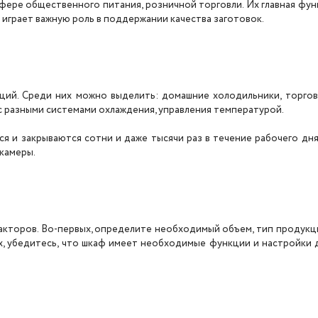
фере общественного питания, розничной торговли. Их главная фун
 играет важную роль в поддержании качества заготовок.
ций. Среди них можно выделить: домашние холодильники, торгов
и с разными системами охлаждения, управления температурой.
я и закрываются сотни и даже тысячи раз в течение рабочего дн
камеры.
кторов. Во-первых, определите необходимый объем, тип продукци
, убедитесь, что шкаф имеет необходимые функции и настройки д