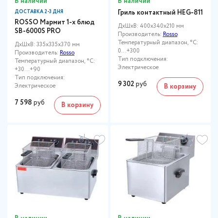
В наличии
В наличии
Гриль контактный HEG-811
ДОСТАВКА 2-3 ДНЯ
ROSSO Мармит 1-х блюд
ДxШxВ: 400x340x210 мм
SB-6000S PRO
Производитель:
Rosso
Температурный диапазон, °C:
ДxШxВ: 335x335x370 мм
0…+300
Производитель:
Rosso
Тип подключения:
Температурный диапазон, °C:
Электрическое
+30...+90
Тип подключения:
9 302
руб
Электрическое
В корзину
7 598
руб
В корзину