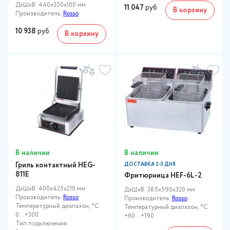
ДxШxВ: 440x350x100 мм
11 047
руб
В корзину
Производитель:
Rosso
10 938
руб
В корзину
В наличии
В наличии
Гриль контактный HEG-
ДОСТАВКА 2-3 ДНЯ
811E
Фритюрница HEF-6L-2
ДxШxВ: 400x425x210 мм
ДxШxВ: 385x590x320 мм
Производитель:
Rosso
Производитель:
Rosso
Температурный диапазон, °C:
Температурный диапазон, °C:
0…+300
+60…+190
Тип подключения: