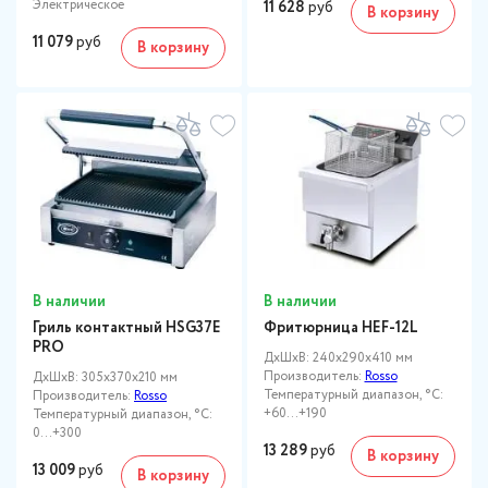
Электрическое
11 628
руб
В корзину
11 079
руб
В корзину
В наличии
В наличии
Гриль контактный HSG37E
Фритюрница HEF-12L
PRO
ДxШxВ: 240x290x410 мм
Производитель:
Rosso
ДxШxВ: 305x370x210 мм
Температурный диапазон, °C:
Производитель:
Rosso
+60…+190
Температурный диапазон, °C:
0...+300
13 289
руб
В корзину
13 009
руб
В корзину