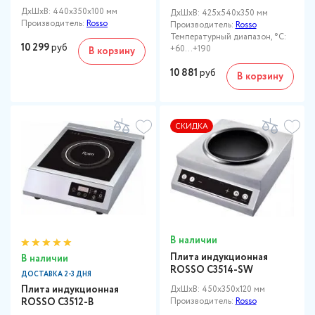
ДxШxВ: 440x350x100 мм
ДxШxВ: 425x540x350 мм
Производитель:
Rosso
Производитель:
Rosso
Температурный диапазон, °C:
10 299
руб
+60…+190
В корзину
10 881
руб
В корзину
СКИДКА
В наличии
Плита индукционная
В наличии
ROSSO C3514-SW
ДОСТАВКА 2-3 ДНЯ
Плита индукционная
ДxШxВ: 450x350x120 мм
ROSSO C3512-B
Производитель:
Rosso