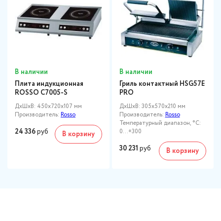
В наличии
В наличии
Плита индукционная
Гриль контактный HSG57E
ROSSO C7005-S
PRO
ДxШxВ: 450x720x107 мм
ДxШxВ: 305x570x210 мм
Производитель:
Rosso
Производитель:
Rosso
Температурный диапазон, °C:
24 336
руб
0...+300
В корзину
30 231
руб
В корзину