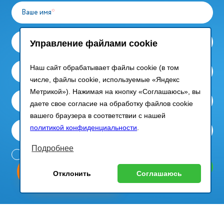
Ваше имя
*
Компания
*
Управление файлами cookie
Наш сайт обрабатывает файлы cookie (в том
Ваш email
*
числе, файлы cookie, используемые «Яндекс
Метрикой»). Нажимая на кнопку «Соглашаюсь», вы
Контактный телефон
даете свое согласие на обработку файлов cookie
вашего браузера в соответствии с нашей
политикой конфиденциальности
.
Сообщение
Подробнее
Согласие на обработку
персональных данных в
Отправить запрос
ыгодный
юбое
соответствии с
Политикой
Оставь заявку
Отклонить
Соглашаюсь
изинг
борудование
конфиденциальности