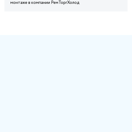
монтаже в компании РемТоргХолод