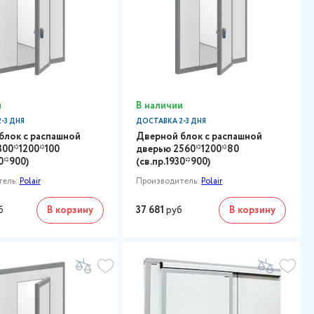
и
В наличии
-3 ДНЯ
ДОСТАВКА 2-3 ДНЯ
блок с распашной
Дверной блок с распашной
300*1200*100
дверью 2560*1200*80
30*900)
(св.пр.1930*900)
тель:
Polair
Производитель:
Polair
б
В корзину
37 681
руб
В корзину