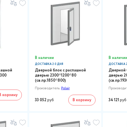
В наличии
В наличи
ДОСТАВКА 2-3 ДНЯ
ДОСТАВКА 2
пашной
Дверной блок с распашной
Дверной 
2300
дверью 2300*1200*80
дверью 2
(св.пр.1850*800)
(св.пр.19
Производитель:
Polair
Производи
В корзину
33 052
руб
В корзину
34 121
руб