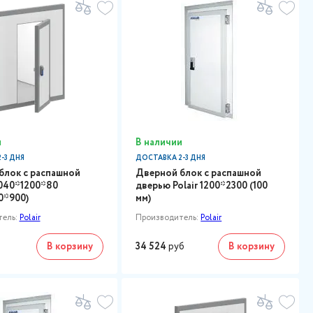
и
В наличии
-3 ДНЯ
ДОСТАВКА 2-3 ДНЯ
блок с распашной
Дверной блок с распашной
040*1200*80
дверью Polair 1200*2300 (100
30*900)
мм)
тель:
Polair
Производитель:
Polair
В корзину
34 524
руб
В корзину