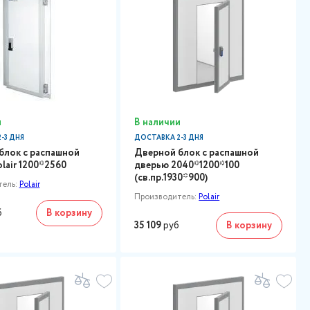
и
В наличии
-3 ДНЯ
ДОСТАВКА 2-3 ДНЯ
блок с распашной
Дверной блок с распашной
lair 1200*2560
дверью 2040*1200*100
(св.пр.1930*900)
тель:
Polair
Производитель:
Polair
б
В корзину
35 109
руб
В корзину