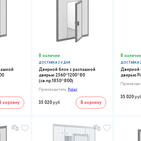
В наличии
В наличи
ДОСТАВКА 2-3 ДНЯ
ДОСТАВКА 2
пашной
Дверной блок с распашной
Дверной 
00
дверью 2560*1200*80
дверью Po
(св.пр.1850*800)
Производи
Производитель:
Polair
35 020
ру
В корзину
35 020
руб
В корзину