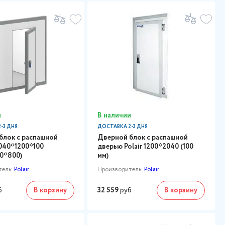
и
В наличии
-3 ДНЯ
ДОСТАВКА 2-3 ДНЯ
блок с распашной
Дверной блок с распашной
040*1200*100
дверью Polair 1200*2040 (100
50*800)
мм)
тель:
Polair
Производитель:
Polair
б
В корзину
32 559
руб
В корзину