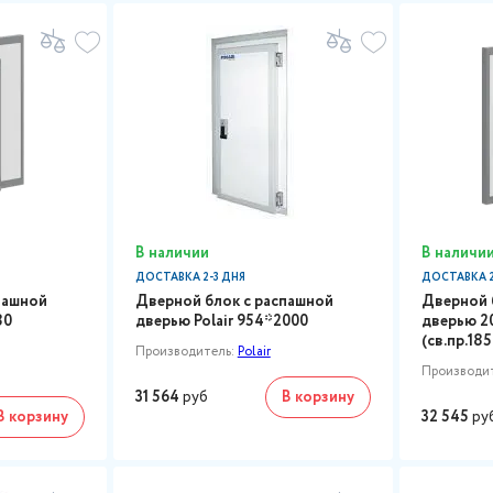
В наличии
В наличи
ДОСТАВКА 2-3 ДНЯ
ДОСТАВКА 2
пашной
Дверной блок с распашной
Дверной 
80
дверью Polair 954*2000
дверью 2
(св.пр.18
Производитель:
Polair
Производи
31 564
руб
В корзину
В корзину
32 545
ру