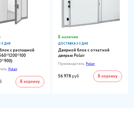
и
В наличии
-3 ДНЯ
ДОСТАВКА 2-3 ДНЯ
блок с распашной
Дверной блок с откатной
560*1200*100
дверью Polair
30*900)
Производитель:
Polair
тель:
Polair
56 978
руб
В корзину
б
В корзину