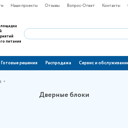
ти
Наши проекты
Отзывы
Вопрос-Ответ
Контакты
площадка
й
приятий
го питания
Готовые решения
Распродажа
Сервис и обслуживани
е
Дверные блоки