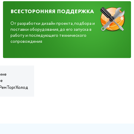
ВСЕСТОРОННЯЯ ПОДДЕРЖКА
От разработки дизайн проекта, подбора и
поставки оборудования, до его запуска в
работу и последующего технического
сопровождения
зине
те
 РемТоргХолод