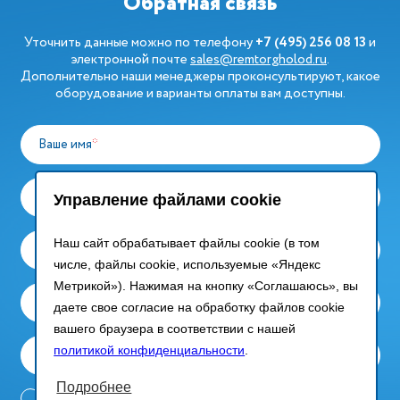
Обратная связь
Уточнить данные можно по телефону
+7 (495) 256 08 13
и
электронной почте
sales@remtorgholod.ru
.
Дополнительно наши менеджеры проконсультируют, какое
оборудование и варианты оплаты вам доступны.
Ваше имя
*
Компания
*
Управление файлами cookie
Наш сайт обрабатывает файлы cookie (в том
Ваш email
*
числе, файлы cookie, используемые «Яндекс
Метрикой»). Нажимая на кнопку «Соглашаюсь», вы
Контактный телефон
даете свое согласие на обработку файлов cookie
вашего браузера в соответствии с нашей
политикой конфиденциальности
.
Сообщение
Подробнее
Согласие на обработку