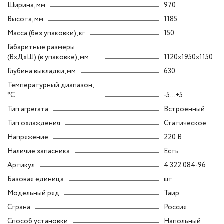
Ширина, мм
970
Высота, мм
1185
Масса (без упаковки), кг
150
Габаритные размеры
(ВxДxШ) (в упаковке), мм
1120x1950x1150
Глубина выкладки, мм
630
Температурный диапазон,
°C
-5...+5
Тип агрегата
Встроенный
Тип охлаждения
Статическое
Напряжение
220 В
Наличие запасника
Есть
Артикул
4.322.084-96
Базовая единица
шт
Модельный ряд
Таир
Страна
Россия
Способ установки
Напольный