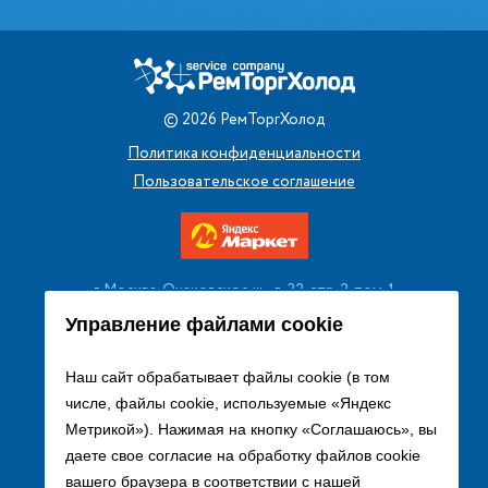
©
2026
РемТоргХолод
Политика конфиденциальности
Пользовательское соглашение
г. Москва, Очаковское ш., д. 32, стр. 2, пом. 1
+7 (495) 256 08 13
Управление файлами cookie
Заказать звонок
Наш сайт обрабатывает файлы cookie (в том
числе, файлы cookie, используемые «Яндекс
sales@remtorgholod.ru
Метрикой»). Нажимая на кнопку «Соглашаюсь», вы
даете свое согласие на обработку файлов cookie
вашего браузера в соответствии с нашей