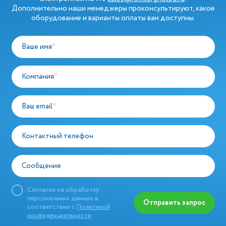
Дополнительно наши менеджеры проконсультируют, какое
оборудование и варианты оплаты вам доступны.
Ваше имя
*
Компания
*
Ваш email
*
Контактный телефон
Сообщение
Согласие на обработку
персональных данных в
Отправить запрос
соответствии с
Политикой
конфиденциальности