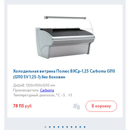
Холодильная витрина Полюс ВХСр-1,25 Сarboma G110
(G110 SV 1,25-1) без боковин
ДxШxВ: 1330x1100x1200 мм
Производитель:
Carboma
Температурный диапазон, °C: -5...+5
78 115
руб
В корзину