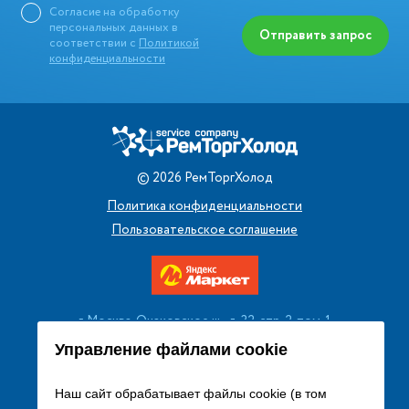
Согласие на обработку
персональных данных в
Отправить запрос
соответствии с
Политикой
конфиденциальности
©
2026
РемТоргХолод
Политика конфиденциальности
Пользовательское соглашение
г. Москва, Очаковское ш., д. 32, стр. 2, пом. 1
+7 (495) 256 08 13
Управление файлами cookie
Заказать звонок
Наш сайт обрабатывает файлы cookie (в том