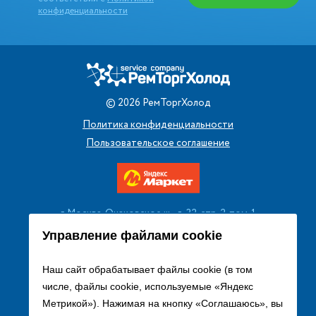
конфиденциальности
©
2026
РемТоргХолод
Политика конфиденциальности
Пользовательское соглашение
г. Москва, Очаковское ш., д. 32, стр. 2, пом. 1
+7 (495) 256 08 13
Управление файлами cookie
Заказать звонок
Наш сайт обрабатывает файлы cookie (в том
числе, файлы cookie, используемые «Яндекс
sales@remtorgholod.ru
Метрикой»). Нажимая на кнопку «Соглашаюсь», вы