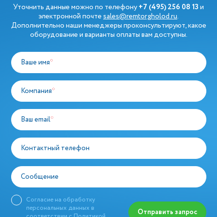
Уточнить данные можно по телефону
+7 (495) 256 08 13
и
электронной почте
sales@remtorgholod.ru
.
Дополнительно наши менеджеры проконсультируют, какое
оборудование и варианты оплаты вам доступны.
Ваше имя
*
Компания
*
Ваш email
*
Контактный телефон
Сообщение
Согласие на обработку
персональных данных в
Отправить запрос
соответствии с
Политикой