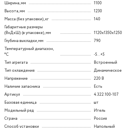
Ширина, мм
1100
Высота, мм
1230
Масса (без упаковки), кг
140
Габаритные размеры
(ВxДxШ) (в упаковке), мм
1120x1350x1250
Глубина выкладки, мм
790
Температурный диапазон,
°C
-5...+5
Тип агрегата
Встроенный
Тип охлаждения
Динамическое
Напряжение
220 В
Наличие запасника
Есть
Артикул
4.322.100-107
Базовая единица
шт
Модельный ряд
Итель
Страна
Россия
Способ установки
Напольный