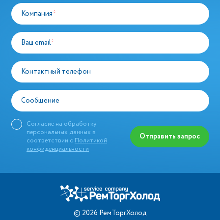
Компания
*
Ваш email
*
Контактный телефон
Сообщение
Согласие на обработку
персональных данных в
Отправить запрос
соответствии с
Политикой
конфиденциальности
©
2026
РемТоргХолод