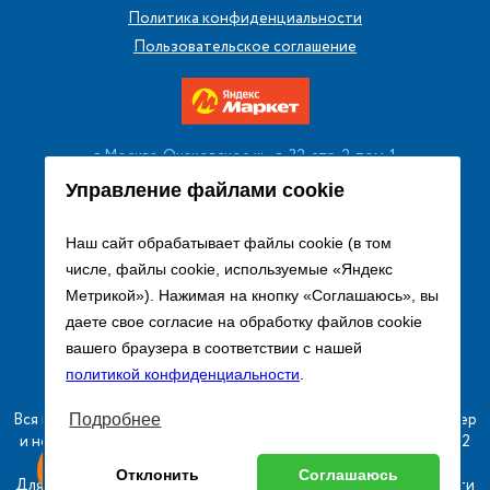
Политика конфиденциальности
Пользовательское соглашение
г. Москва, Очаковское ш., д. 32, стр. 2, пом. 1
+7 (495) 256 08 13
Управление файлами cookie
Заказать звонок
Наш сайт обрабатывает файлы cookie (в том
числе, файлы cookie, используемые «Яндекс
sales@remtorgholod.ru
Метрикой»). Нажимая на кнопку «Соглашаюсь», вы
даете свое согласие на обработку файлов cookie
вашего браузера в соответствии с нашей
Разработка и продвижение сайта
политикой конфиденциальности
.
Вся информация на сайте о товарах носит справочный характер
Подробнее
и не является публичной офертой в соответствии с пунктом 2
ыгодный
Любое
статьи 437 ГК РФ.
ставь заявку
Отклонить
Соглашаюсь
изинг
оборудование
Для получения подробной информации о наличии и стоимости