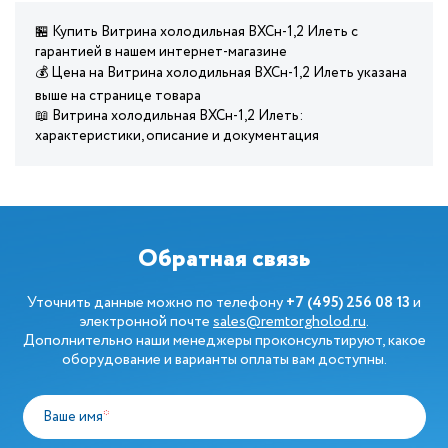
🏪 Купить Витрина холодильная ВХСн-1,2 Илеть с
гарантией в нашем интернет-магазине
💰 Цена на Витрина холодильная ВХСн-1,2 Илеть указана
выше на странице товара
📖 Витрина холодильная ВХСн-1,2 Илеть:
характеристики, описание и документация
Обратная связь
Уточнить данные можно по телефону
+7 (495) 256 08 13
и
электронной почте
sales@remtorgholod.ru
.
Дополнительно наши менеджеры проконсультируют, какое
оборудование и варианты оплаты вам доступны.
Ваше имя
*