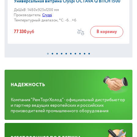
Универсальная витрина Cryspi OCTAVA Q ВПСН 1500
ДxШxВ: 1480x925x1200 мм
Производитель:
Cryspi
Температурный диапазон, °C: -6...+6
77 330
руб
В корзину
НАДЕЖНОСТЬ
Компания "РемТоргХолод" - официальный дистрибьютор
и партнер ведущих европейских и российских
производителей промышленного оборудования