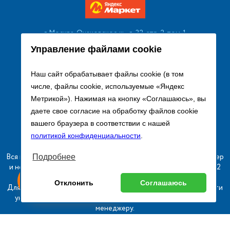
г. Москва, Очаковское ш., д. 32, стр. 2, пом. 1
+7 (495) 256 08 13
Управление файлами cookie
Заказать звонок
Наш сайт обрабатывает файлы cookie (в том
числе, файлы cookie, используемые «Яндекс
sales@remtorgholod.ru
Метрикой»). Нажимая на кнопку «Соглашаюсь», вы
даете свое согласие на обработку файлов cookie
вашего браузера в соответствии с нашей
Разработка и продвижение сайта
политикой конфиденциальности
.
Вся информация на сайте о товарах носит справочный характер
Подробнее
и не является публичной офертой в соответствии с пунктом 2
ыгодный
Любое
статьи 437 ГК РФ.
Оставь заявку
Отклонить
Соглашаюсь
изинг
оборудование
Для получения подробной информации о наличии и стоимости
указанных товаров и (или) услуг, пожалуйста, обращайтесь к
менеджеру.