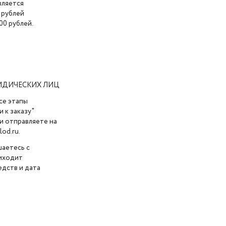
вляется
 рублей
00 рублей.
ИДИЧЕСКИХ ЛИЦ
се этапы
 к заказу"
и отправляете на
od.ru.
шаетесь с
риходит
дств и дата