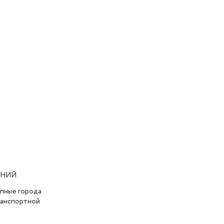
АНИЙ
упные города
транспортной