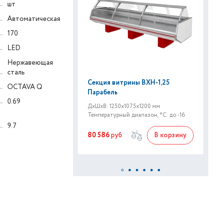
шт
Автоматическая
170
LED
Нержавеющая
сталь
Секция витрины ВХН-1,25
OCTAVA Q
Парабель
0.69
ДxШxВ: 1250x1075x1200 мм
Температурный диапазон, °C: до -16
9.7
80 586
руб
В корзину