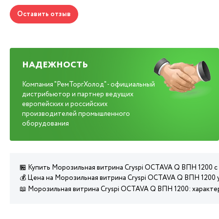
Оставить отзыв
НАДЕЖНОСТЬ
Компания "РемТоргХолод" - официальный
дистрибьютор и партнер ведущих
европейских и российских
производителей промышленного
оборудования
🏪 Купить Морозильная витрина Cryspi OСTAVA Q ВПН 1200 с
💰 Цена на Морозильная витрина Cryspi OСTAVA Q ВПН 1200 
📖 Морозильная витрина Cryspi OСTAVA Q ВПН 1200: характе