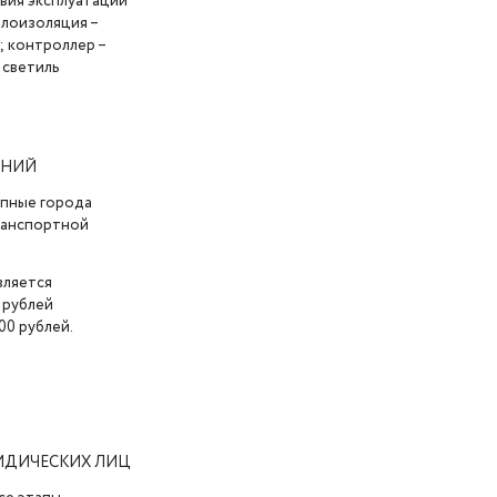
вия эксплуатации
плоизоляция –
; контроллер –
 светиль
АНИЙ
упные города
транспортной
вляется
 рублей
00 рублей.
ИДИЧЕСКИХ ЛИЦ