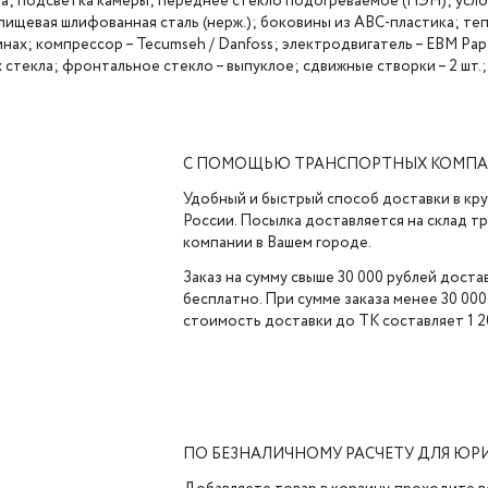
; подсветка камеры; переднее стекло подогреваемое (ПЭН); усло
пищевая шлифованная сталь (нерж.); боковины из АВС-пластика; те
ах; компрессор – Tecumseh / Danfoss; электродвигатель – EBM Pap
х стекла; фронтальное стекло – выпуклое; сдвижные створки – 2 шт.;
С ПОМОЩЬЮ ТРАНСПОРТНЫХ КОМП
Удобный и быстрый способ доставки в кр
России. Посылка доставляется на склад 
компании в Вашем городе.
Заказ на сумму свыше 30 000 рублей доста
бесплатно. При сумме заказа менее 30 000
стоимость доставки до ТК составляет 1 2
ПО БЕЗНАЛИЧНОМУ РАСЧЕТУ ДЛЯ ЮР