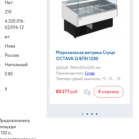
Нет
210
4.320.016-
02/016-12
шт
Нова
Морозильная витрина Cryspi
Россия
OСTAVA Q ВПН 1200
Напольный
ДxШxВ: 1180x925x1200 мм
Производитель:
Cryspi
0.85
Температурный диапазон, °C: -15...-13
9
80 277
руб
В корзину
 Предназначена
 площади
130 л;