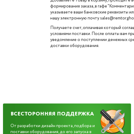
Добавляете товар в корзину, проходите в
формирования заказа, в гафе "Комментарии
указываете ваши банковские реквизиты ил
нашу электронную почту sales@remtorghol
Получаете счет, оплачивая который согла
условиями поставки. После оплаты вам п
уведомление о поступлении денежных сре
доставки оборудования.
ВСЕСТОРОННЯЯ ПОДДЕРЖКА
От разработки дизайн проекта, подбора и
поставки оборудования, до его запуска в