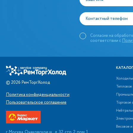
Контактный телефон
Согласие на обработк
соответствии с
Поли
КАТАЛОГ
Холодиль
©
2026
РемТоргХолод
Тепловое
Политика конфиденциальности
Промышле
Пользовательское соглашение
Торговое 
Нейтраль
Электром
Весовое и
г. Москва, Очаковское ш., д. 32, стр. 2, пом. 1