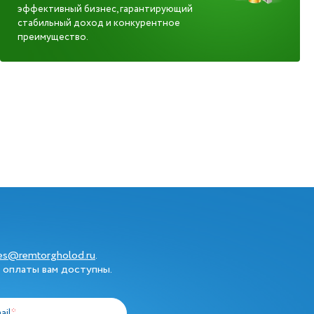
эффективный бизнес, гарантирующий
стабильный доход и конкурентное
преимущество.
les@remtorgholod.ru
.
 оплаты вам доступны.
ail
*