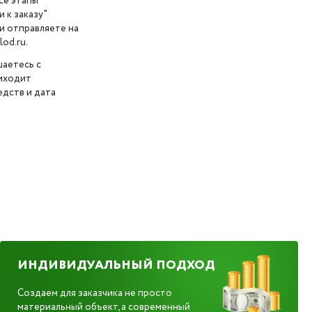
се этапы
 к заказу"
и отправляете на
od.ru.
шаетесь с
риходит
дств и дата
ИНДИВИДУАЛЬНЫЙ ПОДХОД
Создаем для заказчика не просто
материальный объект, а современный