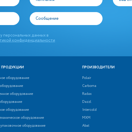
Сообщение
у персональных данных в
тикой конфиденциальности
 ПРОДУКЦИИ
ПРОИЗВОДИТЕЛИ
ное оборудование
Polair
 оборудование
Carboma
нное оборудование
Radax
оборудование
Dazzl
ное оборудование
Intercold
еханическое оборудование
МХМ
 упаковочное оборудование
Abat