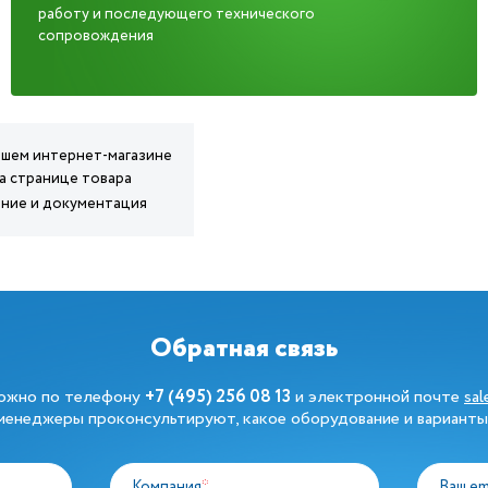
работу и последующего технического
сопровождения
нашем интернет-магазине
на странице товара
ание и документация
Обратная связь
можно по телефону
+7 (495) 256 08 13
и электронной почте
sa
енеджеры проконсультируют, какое оборудование и варианты
Компания
*
Ваш em