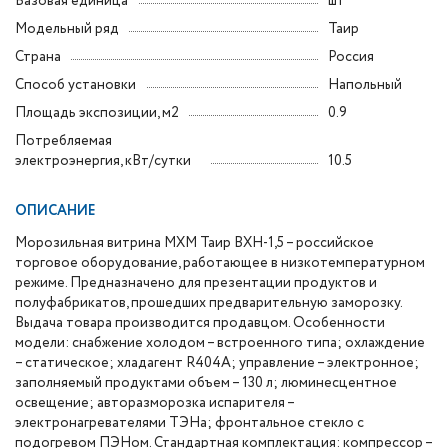
Базовая единица
шт
Модельный ряд
Таир
Страна
Россия
Способ установки
Напольный
Площадь экспозиции, м2
0.9
Потребляемая
электроэнергия, кВт/сутки
10.5
ОПИСАНИЕ
Морозильная витрина МХМ Таир ВХН-1,5 – российское
торговое оборудование, работающее в низкотемпературном
режиме. Предназначено для презентации продуктов и
полуфабрикатов, прошедших предварительную заморозку.
Выдача товара производится продавцом. Особенности
модели: снабжение холодом – встроенного типа; охлаждение
– статическое; хладагент R404А; управление – электронное;
заполняемый продуктами объем – 130 л; люминесцентное
освещение; авторазморозка испарителя –
электронагревателями ТЭНа; фронтальное стекло с
подогревом ПЭНом.
Стандартная комплектация: компрессор –