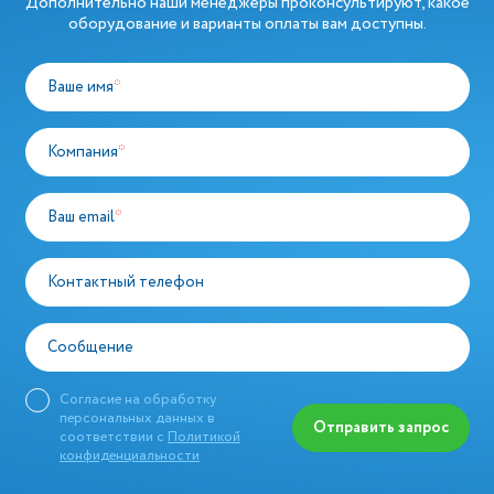
Дополнительно наши менеджеры проконсультируют, какое
оборудование и варианты оплаты вам доступны.
Ваше имя
*
Компания
*
Ваш email
*
Контактный телефон
Сообщение
Согласие на обработку
персональных данных в
Отправить запрос
соответствии с
Политикой
конфиденциальности