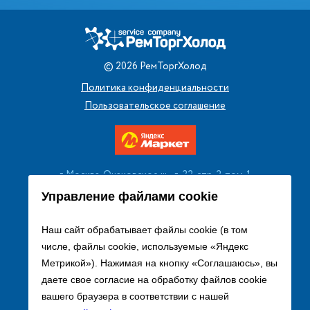
©
2026
РемТоргХолод
Политика конфиденциальности
Пользовательское соглашение
г. Москва, Очаковское ш., д. 32, стр. 2, пом. 1
+7 (495) 256 08 13
Управление файлами cookie
Заказать звонок
Наш сайт обрабатывает файлы cookie (в том
числе, файлы cookie, используемые «Яндекс
sales@remtorgholod.ru
Метрикой»). Нажимая на кнопку «Соглашаюсь», вы
даете свое согласие на обработку файлов cookie
вашего браузера в соответствии с нашей
Разработка и продвижение сайта