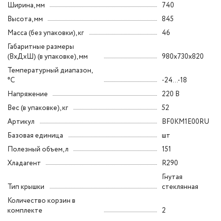
Ширина, мм
740
Высота, мм
845
Масса (без упаковки), кг
46
Габаритные размеры
(ВxДxШ) (в упаковке), мм
980х730х820
Температурный диапазон,
°C
-24...-18
Напряжение
220 В
Вес (в упаковке), кг
52
Артикул
BF0KM1E00RU
Базовая единица
шт
Полезный объем, л
151
Хладагент
R290
Гнутая
Тип крышки
стеклянная
Количество корзин в
комплекте
2