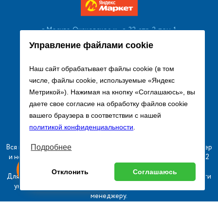
г. Москва, Очаковское ш., д. 32, стр. 2, пом. 1
+7 (495) 256 08 13
Управление файлами cookie
Заказать звонок
Наш сайт обрабатывает файлы cookie (в том
числе, файлы cookie, используемые «Яндекс
sales@remtorgholod.ru
Метрикой»). Нажимая на кнопку «Соглашаюсь», вы
даете свое согласие на обработку файлов cookie
вашего браузера в соответствии с нашей
Разработка и продвижение сайта
политикой конфиденциальности
.
Вся информация на сайте о товарах носит справочный характер
Подробнее
и не является публичной офертой в соответствии с пунктом 2
ыгодный
Любое
статьи 437 ГК РФ.
Оставь заявку
Отклонить
Соглашаюсь
изинг
оборудование
Для получения подробной информации о наличии и стоимости
указанных товаров и (или) услуг, пожалуйста, обращайтесь к
менеджеру.