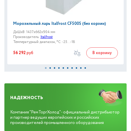
Морозильный ларь Italfrost CF500S (без корзин)
ДxШxВ: 1437x662x904 мм
Производитель:
Italfrost
Температурный диапазон, °C: -25...-18
56 292
руб
В корзину
НАДЕЖНОСТЬ
Компания "РемТоргХолод" - официальный дистрибьютор
и партнер ведущих европейских и российских
производителей промышленного оборудования