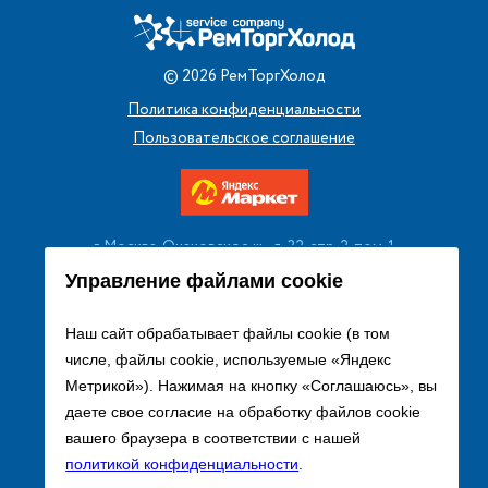
©
2026
РемТоргХолод
Политика конфиденциальности
Пользовательское соглашение
г. Москва, Очаковское ш., д. 32, стр. 2, пом. 1
+7 (495) 256 08 13
Управление файлами cookie
Заказать звонок
Наш сайт обрабатывает файлы cookie (в том
числе, файлы cookie, используемые «Яндекс
sales@remtorgholod.ru
Метрикой»). Нажимая на кнопку «Соглашаюсь», вы
даете свое согласие на обработку файлов cookie
вашего браузера в соответствии с нашей
Разработка и продвижение сайта
политикой конфиденциальности
.