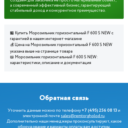
Создаем для заказчика не просто материальный объект,
а современный эффективный бизнес, гарантирующий
стабильный доход и конкурентное преимущество.
🏪 Купить Морозильник горизонтальный F 600 S NEW с
гарантией в нашем интернет-магазине
💰 Цена на Морозильник горизонтальный F 600 S NEW
указана выше на странице товара
📖 Морозильник горизонтальный F 600 S NEW:
характеристики, описание и документация
Обратная связь
Уточнить данные можно по телефону
+7 (495) 256 08 13
и
электронной почте
sales@remtorgholod.ru
.
Дополнительно наши менеджеры проконсультируют, какое
оборудование и варианты оплаты вам доступны.