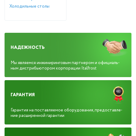
Холодильные столы
НАДЕЖНОСТЬ
Мы яв­ля­ем­ся ин­жи­нирин­го­вым пар­тне­ром и офи­ци­аль­
ным дис­трибь­юто­ром кор­по­рации Italfrost
ГАРАНТИЯ
Га­ран­тия на пос­тавля­емое обо­рудо­вания, пре­дос­тавле­
ние расши­рен­ной га­ран­тии