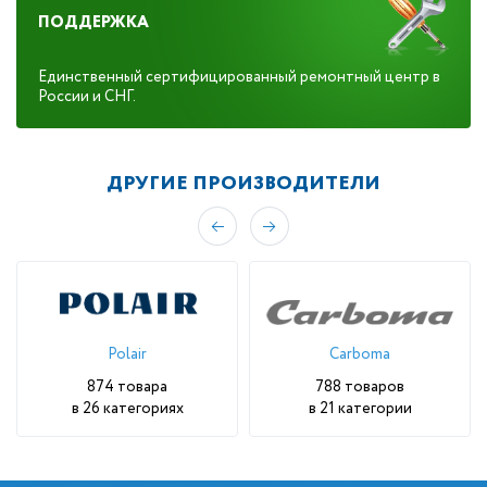
ПОДДЕРЖКА
Единс­твен­ный сер­ти­фици­рован­ный ре­мон­тный центр в
Рос­сии и СНГ.
ДРУГИЕ ПРОИЗВОДИТЕЛИ
Polair
Carboma
874 товара
788 товаров
в 26 категориях
в 21 категории