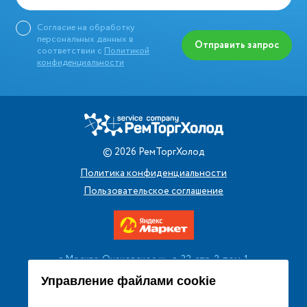
Согласие на обработку
персональных данных в
Отправить запрос
соответствии с
Политикой
конфиденциальности
©
2026
РемТоргХолод
Политика конфиденциальности
Пользовательское соглашение
г. Москва, Очаковское ш., д. 32, стр. 2, пом. 1
+7 (495) 256 08 13
Управление файлами cookie