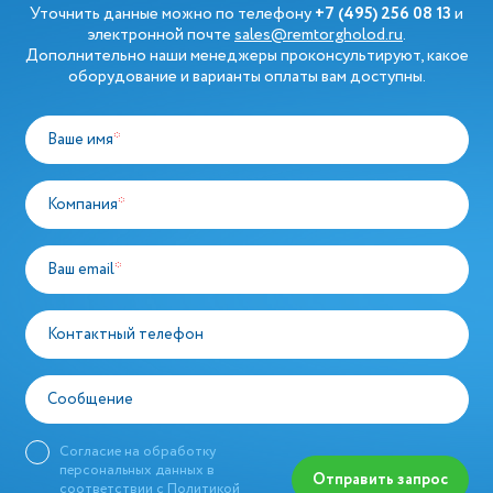
Уточнить данные можно по телефону
+7 (495) 256 08 13
и
электронной почте
sales@remtorgholod.ru
.
Дополнительно наши менеджеры проконсультируют, какое
оборудование и варианты оплаты вам доступны.
Ваше имя
*
Компания
*
Ваш email
*
Контактный телефон
Сообщение
Согласие на обработку
персональных данных в
Отправить запрос
соответствии с
Политикой