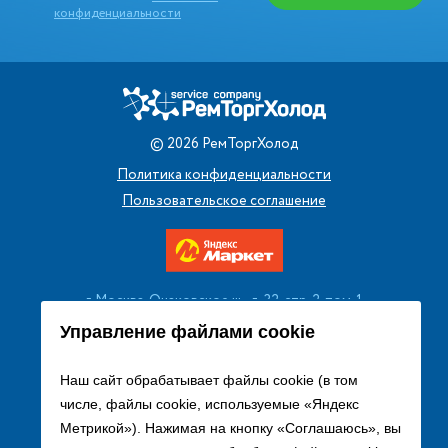
конфиденциальности
©
2026
РемТоргХолод
Политика конфиденциальности
Пользовательское соглашение
г. Москва, Очаковское ш., д. 32, стр. 2, пом. 1
+7 (495) 256 08 13
Управление файлами cookie
Заказать звонок
Наш сайт обрабатывает файлы cookie (в том
числе, файлы cookie, используемые «Яндекс
sales@remtorgholod.ru
Метрикой»). Нажимая на кнопку «Соглашаюсь», вы