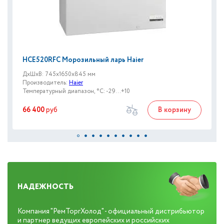
HCE520RFC Морозильный ларь Haier
ДxШxВ: 745x1650x845 мм
Производитель:
Haier
Температурный диапазон, °C: -29...+10
66 400
руб
В корзину
НАДЕЖНОСТЬ
Компания "РемТоргХолод" - официальный дистрибьютор
и партнер ведущих европейских и российских