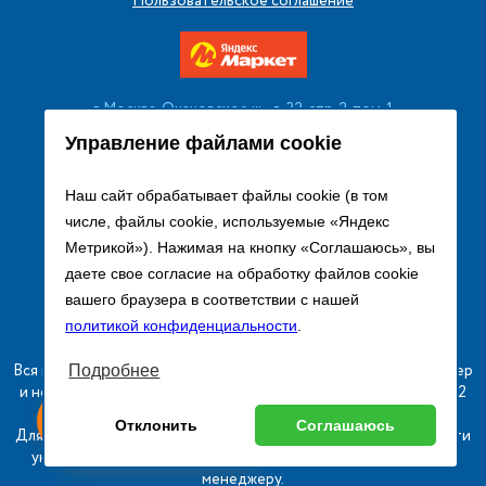
Пользовательское соглашение
г. Москва, Очаковское ш., д. 32, стр. 2, пом. 1
+7 (495) 256 08 13
Управление файлами cookie
Заказать звонок
Наш сайт обрабатывает файлы cookie (в том
числе, файлы cookie, используемые «Яндекс
sales@remtorgholod.ru
Метрикой»). Нажимая на кнопку «Соглашаюсь», вы
даете свое согласие на обработку файлов cookie
вашего браузера в соответствии с нашей
Разработка и продвижение сайта
политикой конфиденциальности
.
Вся информация на сайте о товарах носит справочный характер
Подробнее
и не является публичной офертой в соответствии с пунктом 2
ыгодный
Любое
статьи 437 ГК РФ.
Оставь заявку
Отклонить
Соглашаюсь
изинг
оборудование
Для получения подробной информации о наличии и стоимости
указанных товаров и (или) услуг, пожалуйста, обращайтесь к
менеджеру.