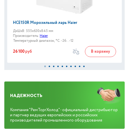
HCE150R Морозильный ларь Haier
ДxШxВ: 555x630x845 мм
Производитель:
Haier
Температурный диапазон, °C: -26...-12
26 100
руб
В корзину
НАДЕЖНОСТЬ
Компания "РемТоргХолод" - официальный дистрибьютор
и партнер ведущих европейских и российских
производителей промышленного оборудования