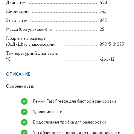
Длина, мм
490
Ширина, мм
545
Высота, мм
845
Масса (без упаковки), кг
25
Габаритные размеры
(ВxДxШ) (в упаковке), мм
890*510*575
Температурный диапазон,
°C
-26...-12
ОПИСАНИЕ
Особенности:
Режим Fast Freeze для быстрой заморозки
Удаление влаги
Водосливная пробка для разморозки
Устойчивость к перепадам напряжения сети