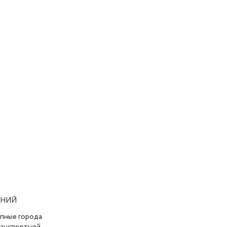
АНИЙ
упные города