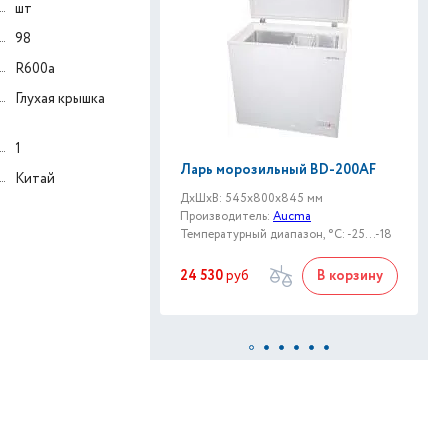
шт
98
R600a
Глухая крышка
1
Ларь морозильный BD-200AF
Китай
ДxШxВ: 545x800x845 мм
Производитель:
Aucma
Температурный диапазон, °C: -25...-18
24 530
руб
В корзину