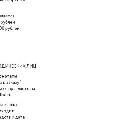
транспортной
вляется
 рублей
00 рублей.
ИДИЧЕСКИХ ЛИЦ
се этапы
 к заказу"
и отправляете на
od.ru.
шаетесь с
риходит
дств и дата