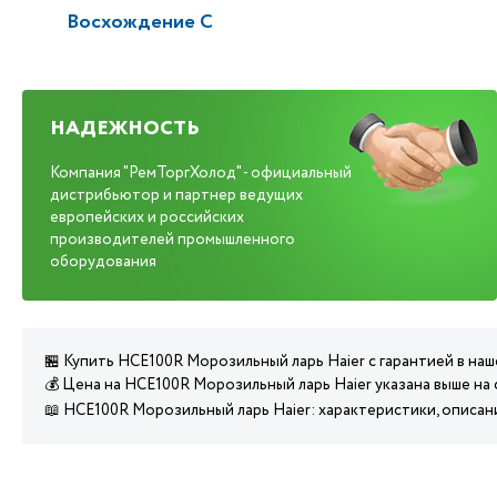
Восхождение С
НАДЕЖНОСТЬ
Компания "РемТоргХолод" - официальный
дистрибьютор и партнер ведущих
европейских и российских
производителей промышленного
оборудования
🏪 Купить HCE100R Морозильный ларь Haier с гарантией в на
💰 Цена на HCE100R Морозильный ларь Haier указана выше на
📖 HCE100R Морозильный ларь Haier: характеристики, описа