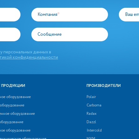
Компания
*
Ваш em
Сообщение
у персональных данных в
тикой конфиденциальности
 ПРОДУКЦИИ
ПРОИЗВОДИТЕЛИ
ное оборудование
Polair
 оборудование
Carboma
нное оборудование
Radax
оборудование
Dazzl
ное оборудование
Intercold
еханическое оборудование
МХМ