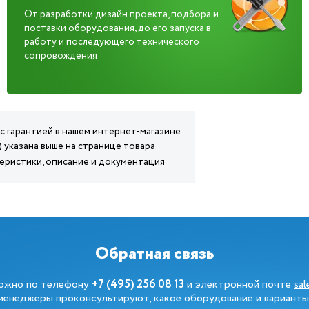
От разработки дизайн проекта, подбора и
поставки оборудования, до его запуска в
работу и последующего технического
сопровождения
 с гарантией в нашем интернет-магазине
 указана выше на странице товара
теристики, описание и документация
Обратная связь
можно по телефону
+7 (495) 256 08 13
и электронной почте
sa
енеджеры проконсультируют, какое оборудование и варианты