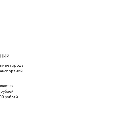
АНИЙ
упные города
транспортной
вляется
 рублей
00 рублей.