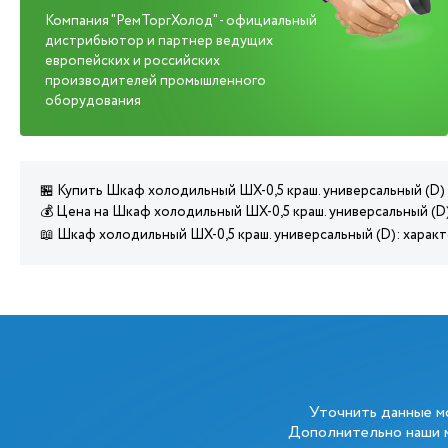
Компания "РемТоргХолод" - официальный
дистрибьютор и партнер ведущих
европейских и российских
производителей промышленного
оборудования
🏪 Купить Шкаф холодильный ШХ-0,5 краш. универсальный (D)
💰 Цена на Шкаф холодильный ШХ-0,5 краш. универсальный (D)
📖 Шкаф холодильный ШХ-0,5 краш. универсальный (D): харак
Уточнить данные 
Дополнительно наши м