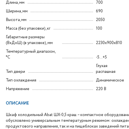
Длина, мм
700
Ширина, мм
690
Высота, мм
2050
Масса (без упаковки), кг
100
Габаритные размеры
(ВxДxШ) (в упаковке), мм
2230x900x810
Температурный диапазон,
°C
-5...+5
Глухая
Тип двери
распашная
Тип охлаждения
Динамическое
Напряжение
220 В
ОПИСАНИЕ
Шкаф холодильный Abat ШХ-0,5 краш. – компактное оборудован
обусловлено универсальным температурным режимом: охлаждение
продуктового направления, так и на пищеблоках заведений пита