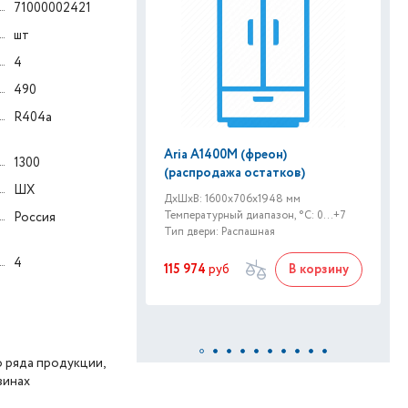
71000002421
шт
4
490
R404a
Aria A1400М (фреон)
1300
(распродажа остатков)
ШХ
ДxШxВ: 1600x706x1948 мм
Температурный диапазон, °C: 0...+7
Россия
Тип двери: Распашная
4
115 974
руб
В корзину
 ряда продукции,
зинах