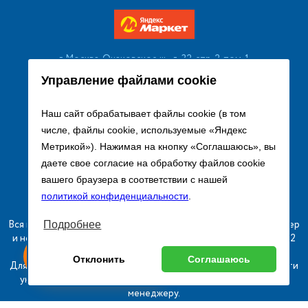
г. Москва, Очаковское ш., д. 32, стр. 2, пом. 1
+7 (495) 256 08 13
Управление файлами cookie
Заказать звонок
Наш сайт обрабатывает файлы cookie (в том
числе, файлы cookie, используемые «Яндекс
sales@remtorgholod.ru
Метрикой»). Нажимая на кнопку «Соглашаюсь», вы
даете свое согласие на обработку файлов cookie
вашего браузера в соответствии с нашей
Разработка и продвижение сайта
политикой конфиденциальности
.
Вся информация на сайте о товарах носит справочный характер
Подробнее
и не является публичной офертой в соответствии с пунктом 2
ыгодный
Любое
статьи 437 ГК РФ.
Оставь заявку
Отклонить
Соглашаюсь
изинг
оборудование
Для получения подробной информации о наличии и стоимости
указанных товаров и (или) услуг, пожалуйста, обращайтесь к
менеджеру.