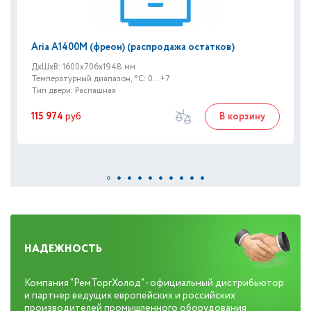
Aria A1400М (фреон) (распродажа остатков)
ДxШxВ: 1600x706x1948 мм
Температурный диапазон, °C: 0...+7
Тип двери: Распашная
115 974
руб
В корзину
НАДЕЖНОСТЬ
Компания "РемТоргХолод" - официальный дистрибьютор
и партнер ведущих европейских и российских
производителей промышленного оборудования