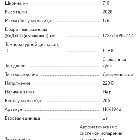
Ширина, мм
710
Высота, мм
2028
Масса (без упаковки), кг
176
Габаритные размеры
(ВxДxШ) (в упаковке), мм
1225x1490x744
Температурный диапазон,
°C
1...+10
Стеклянная
Тип двери
купе
Тип охлаждения
Динамическое
Напряжение
220 В
Наличие замка
Нет
Вес (в упаковке), кг
206
Артикул
1104194d
Базовая единица
шт
Автоматическая с
системой испарения
Тип оттайки
конденсата