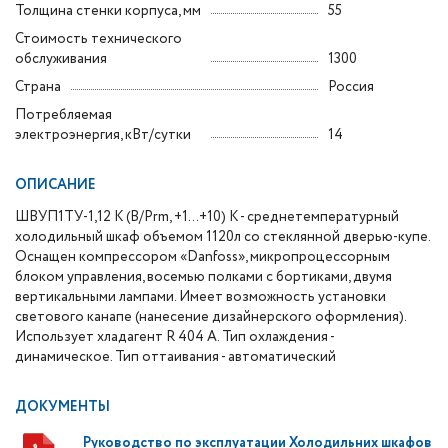
Толщина стенки корпуса, мм
55
Стоимость технического
обслуживания
1300
Страна
Россия
Потребляемая
электроэнергия, кВт/сутки
14
ОПИСАНИЕ
ШВУП1ТУ-1,12 К (В/Prm, +1…+10) К - среднетемпературный
холодильный шкаф объемом 1120л со стеклянной дверью-купе.
Оснащен компрессором «Danfoss», микропроцессорным
блоком управления, восемью полками с бортиками, двумя
вертикальными лампами. Имеет возможность установки
светового канапе (нанесение дизайнерского оформления).
Использует хладагент R 404 А. Тип охлаждения -
динамическое. Тип оттаивания - автоматический
ДОКУМЕНТЫ
Руководство по эксплуатации Холодильних шкафов