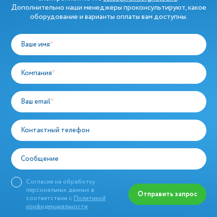
Дополнительно наши менеджеры проконсультируют, какое
оборудование и варианты оплаты вам доступны.
Ваше имя
*
Компания
*
Ваш email
*
Контактный телефон
Сообщение
Согласие на обработку
персональных данных в
Отправить запрос
соответствии с
Политикой
конфиденциальности