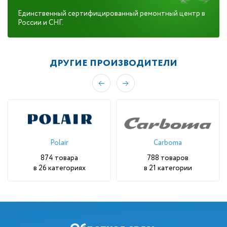
Единс­твен­ный сер­ти­фици­рован­ный ре­мон­тный центр в
Рос­сии и СНГ.
ДРУГИЕ ПРОИЗВОДИТЕЛИ
Polair
Carboma
874 товара
788 товаров
в 26 категориях
в 21 категории