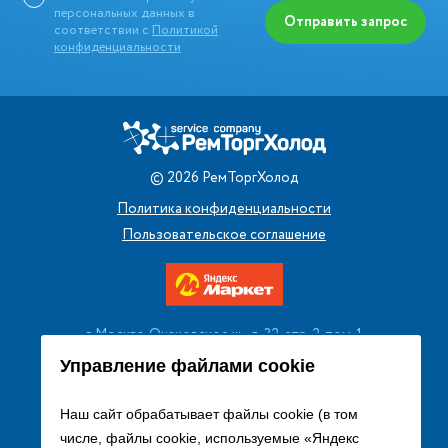
персональных данных в
Отправить запрос
соответствии с
Политикой
конфиденциальности
©
2026
РемТоргХолод
Политика конфиденциальности
Пользовательское соглашение
г. Москва, Очаковское ш., д. 32, стр. 2, пом. 1
+7 (495) 256 08 13
Управление файлами cookie
Заказать звонок
Наш сайт обрабатывает файлы cookie (в том
числе, файлы cookie, используемые «Яндекс