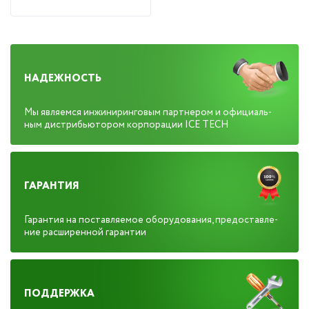
НАДЕЖНОСТЬ
Мы яв­ля­ем­ся ин­жи­нирин­го­вым пар­тне­ром и офи­ци­аль­
ным дис­трибь­юто­ром кор­по­рации ICE TECH
ГАРАНТИЯ
Га­ран­тия на пос­тавля­емое обо­рудо­вания, пре­дос­тавле­
ние расши­рен­ной га­ран­тии
ПОДДЕРЖКА