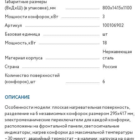
Габаритные размеры
(ВxДxШ) (в упаковке), мм
800x1415x1100
Мощности конфорок, кВт
3
Артикул
100106902
Базовая единица
шт
Мощность, кВт
18
Нержавеющая
Материал корпуса
сталь
Страна
Россия
Количество поверхностей
(конфорок), шт
6
ОПИСАНИЕ
Особенности модели: плоская нагревательная поверхность,
разделение на 6 независимых конфорок размером 295х417 мм;
электромеханические переключатели для каждой конфорки,
расположены на фронтальной панели, светосигнальные
индикаторы; нагрев конфорки до максимальной температуры
– 30 минут; аварийный термостат – в наличии; нагрузка на одну