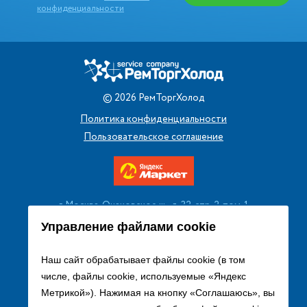
конфиденциальности
©
2026
РемТоргХолод
Политика конфиденциальности
Пользовательское соглашение
г. Москва, Очаковское ш., д. 32, стр. 2, пом. 1
+7 (495) 256 08 13
Управление файлами cookie
Заказать звонок
Наш сайт обрабатывает файлы cookie (в том
числе, файлы cookie, используемые «Яндекс
sales@remtorgholod.ru
Метрикой»). Нажимая на кнопку «Соглашаюсь», вы