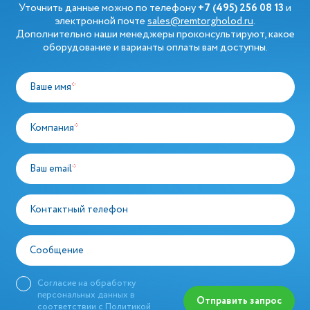
Уточнить данные можно по телефону
+7 (495) 256 08 13
и
электронной почте
sales@remtorgholod.ru
.
Дополнительно наши менеджеры проконсультируют, какое
оборудование и варианты оплаты вам доступны.
Ваше имя
*
Компания
*
Ваш email
*
Контактный телефон
Сообщение
Согласие на обработку
персональных данных в
Отправить запрос
соответствии с
Политикой