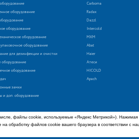
 оборудование
Carboma
нное оборудование
Radax
оборудование
Dazzl
ное оборудование
Intercold
еханическое оборудование
МХМ
 упаковочное оборудование
Abat
ние для дезинфекции и очистки
Haier
е оборудование
Атеси
ечное оборудование
HICOLD
дач
Apach
онные замки
ы и доп. оборудование
числе, файлы cookie, используемые «Яндекс Метрикой»). Нажимая
е на обработку файлов cookie вашего браузера в соответствии с н
сит справочный характер и не является публичной офертой в соотв
ции о наличии и стоимости указанных товаров и (или) услуг, пожа