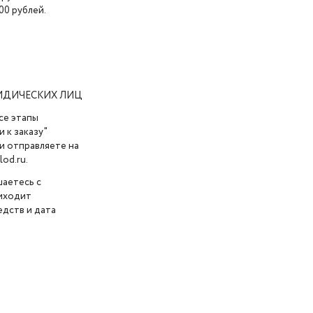
00 рублей.
ИДИЧЕСКИХ ЛИЦ
се этапы
 к заказу"
и отправляете на
od.ru.
шаетесь с
риходит
дств и дата