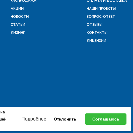
РАСПРОДАЖА
ОПЛАТА И ДОСТАВКА
АКЦИИ
НАШИ ПРОЕКТЫ
НОВОСТИ
ВОПРОС-ОТВЕТ
СТАТЬИ
ОТЗЫВЫ
ЛИЗИНГ
КОНТАКТЫ
ЛИЦЕНЗИИ
 на
Подробнее
ашей
Отклонить
Соглашаюсь
етствии с пунктом 2 статьи 437 ГК РФ.
луйста, обращайтесь к менеджеру.