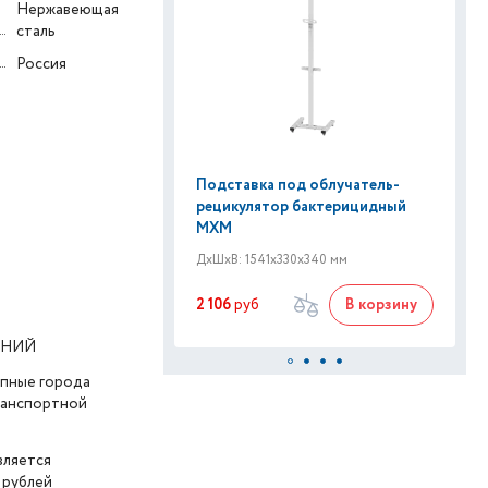
Нержавеющая
сталь
Россия
Подставка под облучатель-
рецикулятор бактерицидный
МХМ
ДxШxВ: 1541x330x340 мм
2 106
руб
В корзину
АНИЙ
упные города
транспортной
вляется
 рублей