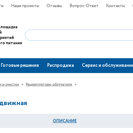
ти
Наши проекты
Отзывы
Вопрос-Ответ
Контакты
площадка
й
приятий
го питания
Готовые решения
Распродажа
Сервис и обслуживани
и и очистки
Рециркуляторы-облучатели
едвижная
ОПИСАНИЕ