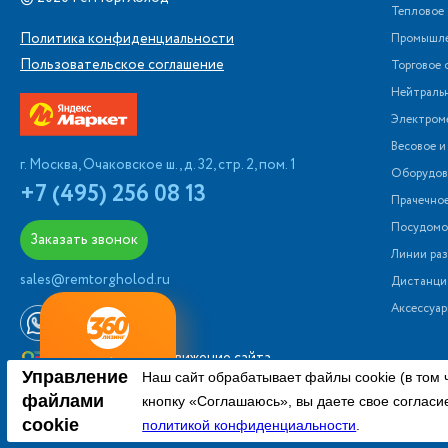
Тепловое
Политика конфиденциальности
Промышле
Пользовательское соглашение
Торговое 
Нейтраль
Электром
Весовое и
г. Москва, Очаковское ш., д. 32, стр. 2, пом. 1
Оборудова
+7 (495) 256 08 13
Прачечно
Посудомо
Заказать звонок
Линии раз
sales@remtorgholod.ru
Дистанци
Аксессуар
Разработка и продвижение сайта
ный
Любое
Оставь заявку
Управление
Наш сайт обрабатывает файлы cookie (в том 
нг
оборудование
файлами
кнопку «Соглашаюсь», вы даете свое согласи
Вся информация на сайте о товарах но
cookie
политикой конфиденциальности
.
Для получения подробной информа