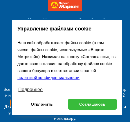
г. Москва, Очаковское ш., д. 32, стр. 2, пом. 1
+7 (495) 256 08 13
Управление файлами cookie
Заказать звонок
Наш сайт обрабатывает файлы cookie (в том
числе, файлы cookie, используемые «Яндекс
sales@remtorgholod.ru
Метрикой»). Нажимая на кнопку «Соглашаюсь», вы
даете свое согласие на обработку файлов cookie
вашего браузера в соответствии с нашей
Разработка и продвижение сайта
политикой конфиденциальности
.
Вся информация на сайте о товарах носит справочный характер
Подробнее
и не является публичной офертой в соответствии с пунктом 2
ыгодный
Любое
статьи 437 ГК РФ.
ставь заявку
Отклонить
Соглашаюсь
изинг
оборудование
Для получения подробной информации о наличии и стоимости
указанных товаров и (или) услуг, пожалуйста, обращайтесь к
менеджеру.