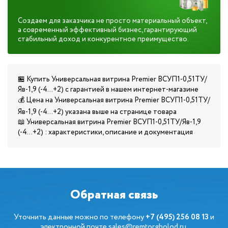
Создаем для заказчика не просто материальный объект,
а современный эффективный бизнес, гарантирующий
стабильный доход и конкурентное преимущество.
🏪 Купить Универсальная витрина Premier ВСУП1-0,51ТУ/
Яв-1,9 (-4…+2) с гарантией в нашем интернет-магазине
💰 Цена на Универсальная витрина Premier ВСУП1-0,51ТУ/
Яв-1,9 (-4…+2) указана выше на странице товара
📖 Универсальная витрина Premier ВСУП1-0,51ТУ/Яв-1,9
(-4…+2) : характеристики, описание и документация
Обратная связь
Уточнить данные можно по телефону
+7 (495) 256 08 13
и
электронной почте
sales@remtorgholod.ru
.