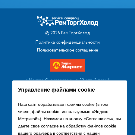
©
2026
РемТоргХолод
Политика конфиденциальности
Пользовательское соглашение
г. Москва, Очаковское ш., д. 32, стр. 2, пом. 1
+7 (495) 256 08 13
Управление файлами cookie
Заказать звонок
Наш сайт обрабатывает файлы cookie (в том
числе, файлы cookie, используемые «Яндекс
sales@remtorgholod.ru
Метрикой»). Нажимая на кнопку «Соглашаюсь», вы
даете свое согласие на обработку файлов cookie
вашего браузера в соответствии с нашей