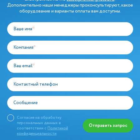
Дополнительно наши менеджеры проконсультируют, какое
оборудование и варианты оплаты вам доступны.
Ваше имя
*
Компания
*
Ваш email
*
Контактный телефон
Сообщение
Согласие на обработку
персональных данных в
Отправить запрос
соответствии с
Политикой
конфиденциальности