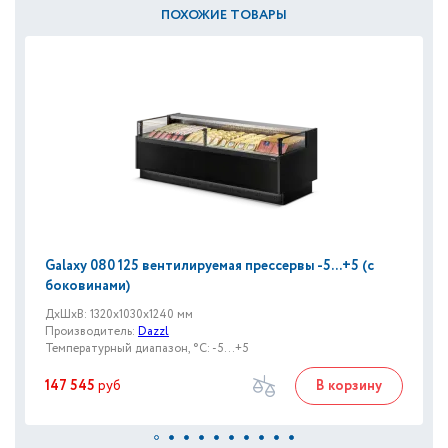
ПОХОЖИЕ ТОВАРЫ
Galaxy 080 125 вентилируемая прессервы -5...+5 (с
боковинами)
ДxШxВ: 1320x1030x1240 мм
Производитель:
Dazzl
Температурный диапазон, °C: -5...+5
147 545
руб
В корзину