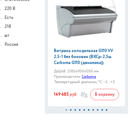
220 В
Есть
218
шт
Россия
Витрина холодильная G110 VV
2,5-1 без боковин (ВХСр-2,5ш
Carboma G110 (динамика))
ДxШxВ: 2580x1100x1200 мм
Производитель:
Carboma
Температурный диапазон, °C: -5...+5
149 685
руб
В корзину