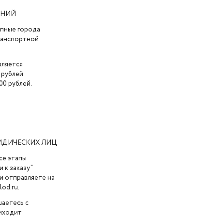
АНИЙ
упные города
транспортной
вляется
 рублей
00 рублей.
ИДИЧЕСКИХ ЛИЦ
се этапы
 к заказу"
и отправляете на
od.ru.
шаетесь с
риходит