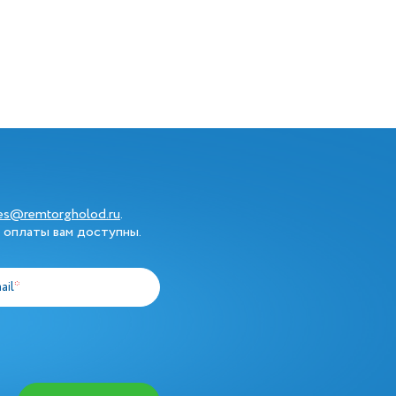
les@remtorgholod.ru
.
 оплаты вам доступны.
ail
*