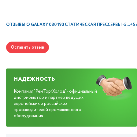
ОТЗЫВЫ О
GALAXY 080 190 СТАТИЧЕСКАЯ ПРЕССЕРВЫ -5...+5
Оставить отзыв
НАДЕЖНОСТЬ
Компания "РемТоргХолод" - официальный
дистрибьютор и партнер ведущих
европейских и российских
производителей промышленного
оборудования