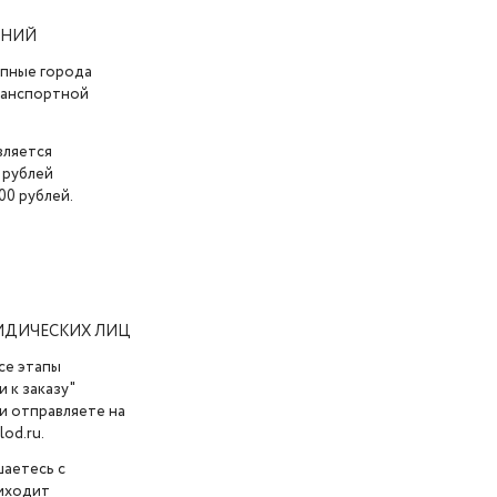
АНИЙ
упные города
транспортной
вляется
 рублей
00 рублей.
ИДИЧЕСКИХ ЛИЦ
се этапы
 к заказу"
и отправляете на
od.ru.
шаетесь с
риходит