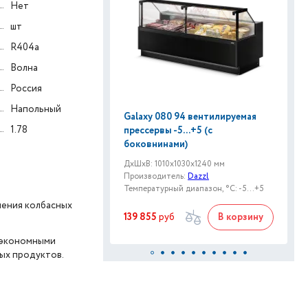
Нет
шт
R404a
Волна
Россия
Напольный
Galaxy 080 94 вентилируемая
1.78
прессервы -5...+5 (с
боковнинами)
ДxШxВ: 1010x1030x1240 мм
Производитель:
Dazzl
Температурный диапазон, °C: -5...+5
нения колбасных
139 855
руб
В корзину
 экономными
ых продуктов.