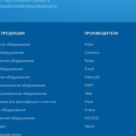
у персональных данных в
тикой конфиденциальности
 ПРОДУКЦИИ
ПРОИЗВОДИТЕЛИ
ное оборудование
Polair
 оборудование
Carboma
нное оборудование
Radax
оборудование
Dazzl
ное оборудование
Intercold
еханическое оборудование
МХМ
 упаковочное оборудование
Abat
ние для дезинфекции и очистки
Haier
е оборудование
Атеси
ечное оборудование
HICOLD
дач
Apach
онные замки