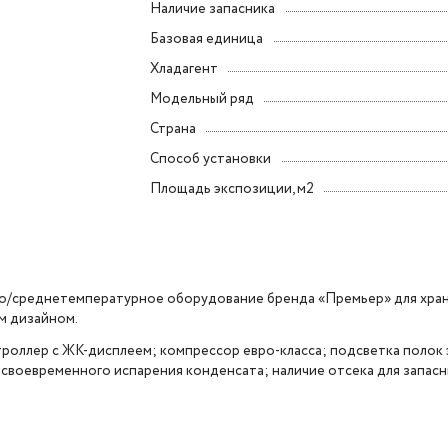
Наличие запасника
Базовая единица
Хладагент
Модельный ряд
Страна
Способ установки
Площадь экспозиции, м2
изко/среднетемпературное оборудование бренда «Премьер» для хра
м дизайном.
роллер с ЖК-дисплеем; компрессор евро-класса; подсветка полок
своевременного испарения конденсата; наличие отсека для запасн