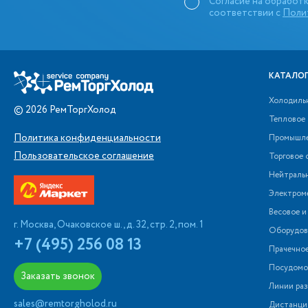
Согласие на обработк
соответствии с
Поли
КАТАЛОГ
Холодиль
©
2026
РемТоргХолод
Тепловое
Политика конфиденциальности
Промышле
Пользовательское соглашение
Торговое 
Нейтраль
Электром
Весовое и
г. Москва, Очаковское ш., д. 32, стр. 2, пом. 1
Оборудова
+7 (495) 256 08 13
Прачечно
Посудомо
Заказать звонок
Линии раз
sales@remtorgholod.ru
Дистанци