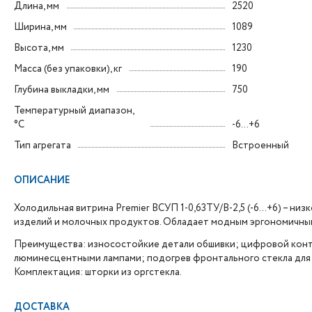
Длина, мм
2520
Ширина, мм
1089
Высота, мм
1230
Масса (без упаковки), кг
190
Глубина выкладки, мм
750
Температурный диапазон,
°C
-6...+6
Тип агрегата
Встроенный
ОПИСАНИЕ
Холодильная витрина Premier ВСУП 1-0,63ТУ/В-2,5 (-6…+6) – н
изделий и молочных продуктов. Обладает модным эргономичны
Преимущества: износостойкие детали обшивки; цифровой конт
люминесцентными лампами; подогрев фронтального стекла для 
Комплектация: шторки из оргстекла.
ДОСТАВКА