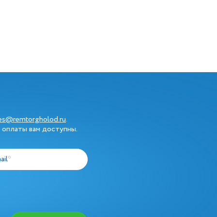
les@remtorgholod.ru
.
 оплаты вам доступны.
ail
*