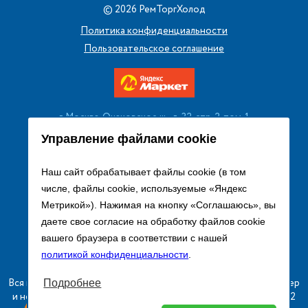
©
2026
РемТоргХолод
Политика конфиденциальности
Пользовательское соглашение
г. Москва, Очаковское ш., д. 32, стр. 2, пом. 1
+7 (495) 256 08 13
Управление файлами cookie
Заказать звонок
Наш сайт обрабатывает файлы cookie (в том
числе, файлы cookie, используемые «Яндекс
sales@remtorgholod.ru
Метрикой»). Нажимая на кнопку «Соглашаюсь», вы
даете свое согласие на обработку файлов cookie
вашего браузера в соответствии с нашей
Разработка и продвижение сайта
политикой конфиденциальности
.
Вся информация на сайте о товарах носит справочный характер
Подробнее
и не является публичной офертой в соответствии с пунктом 2