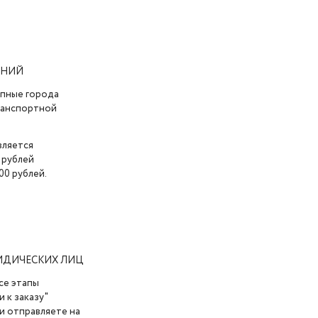
АНИЙ
упные города
транспортной
вляется
 рублей
00 рублей.
ИДИЧЕСКИХ ЛИЦ
се этапы
 к заказу"
и отправляете на