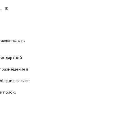
10
тавленного на
стандартной
т размещение в
бление за счет
и полок,