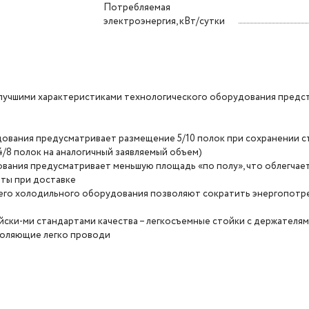
Потребляемая
электроэнергия, кВт/сутки
и лучшими характеристиками технологического оборудования предс
ования предусматривает размещение 5/10 полок при сохранении 
/8 полок на аналогичный заявляемый объем)
вания предусматривает меньшую площадь «по полу», что облегчае
аты при доставке
го холодильного оборудования позволяют сократить энергопотре
ски-ми стандартами качества – легкосъемные стойки с держателям
воляющие легко проводи