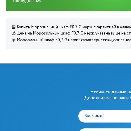
оборудования
🏪 Купить Морозильный шкаф F0,7-G нерж. с гарантией в наш
💰 Цена на Морозильный шкаф F0,7-G нерж. указана выше на с
📖 Морозильный шкаф F0,7-G нерж.: характеристики, описани
Уточнить данные 
Дополнительно наши м
Ваше имя
*