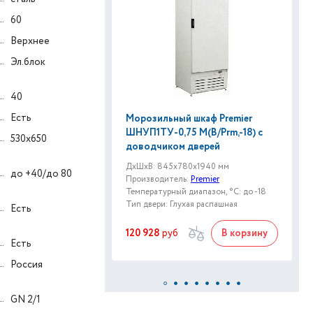
60
Верхнее
Эл.блок
40
Есть
Морозильный шкаф Premier
ШНУП1ТУ-0,75 М(B/Prm,-18) с
530x650
доводчиком дверей
ДxШxВ: 845x780x1940 мм
до +40/до 80
Производитель:
Premier
Температурный диапазон, °C: до -18
Тип двери: Глухая распашная
Есть
120 928
руб
В корзину
Есть
Россия
GN 2/1