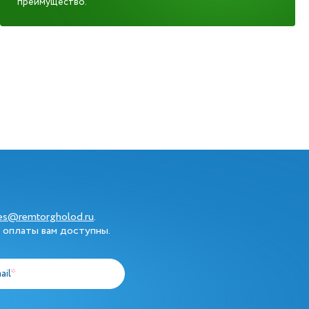
преимущество.
les@remtorgholod.ru
.
 оплаты вам доступны.
ail
*