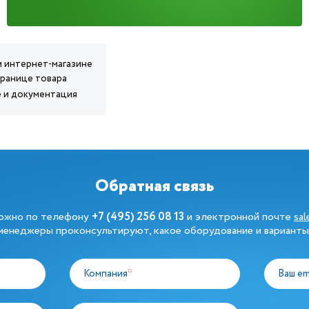
ем интернет-магазине
транице товара
е и документация
Обратная связь
можно по телефону
+7 (495) 256 08 13
и электронной почте
sa
енеджеры проконсультируют, какое оборудование и варианты
Компания
*
Ваш em