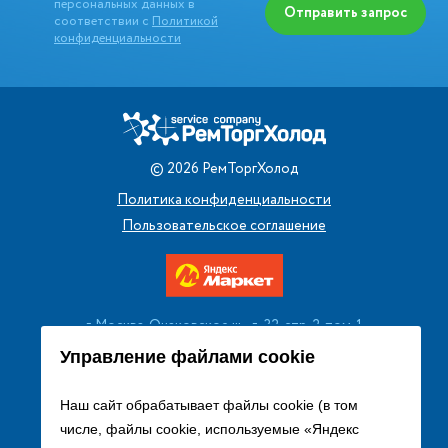
персональных данных в
Отправить запрос
соответствии с
Политикой
конфиденциальности
©
2026
РемТоргХолод
Политика конфиденциальности
Пользовательское соглашение
г. Москва, Очаковское ш., д. 32, стр. 2, пом. 1
+7 (495) 256 08 13
Управление файлами cookie
Заказать звонок
Наш сайт обрабатывает файлы cookie (в том
числе, файлы cookie, используемые «Яндекс
sales@remtorgholod.ru