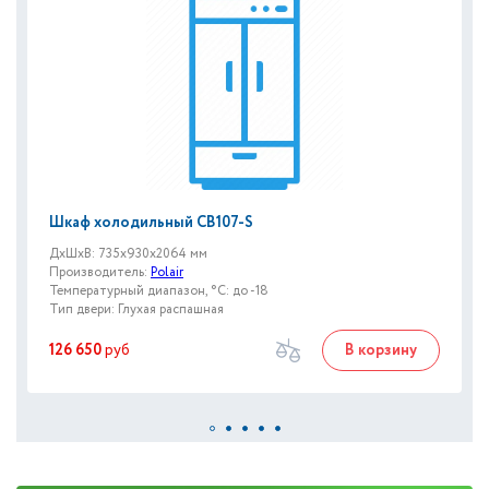
Шкаф холодильный CВ107-S
ДxШxВ: 735x930x2064 мм
Производитель:
Polair
Температурный диапазон, °C: до -18
Тип двери: Глухая распашная
126 650
руб
В корзину