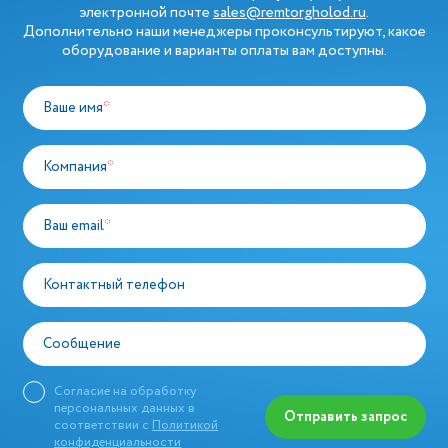
электронной почте
sales@remtorgholod.ru
.
Дополнительно наши менеджеры проконсультируют, какое
оборудование и варианты оплаты вам доступны.
Ваше имя
*
Компания
*
Ваш email
*
Контактный телефон
Сообщение
Согласие на обработку
персональных данных в
Отправить запрос
соответствии с
Политикой
конфиденциальности