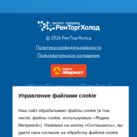
©
2026
РемТоргХолод
Политика конфиденциальности
Пользовательское соглашение
г. Москва, Очаковское ш., д. 32, стр. 2, пом. 1
+7 (495) 256 08 13
Управление файлами cookie
Заказать звонок
Наш сайт обрабатывает файлы cookie (в том
числе, файлы cookie, используемые «Яндекс
sales@remtorgholod.ru
Метрикой»). Нажимая на кнопку «Соглашаюсь», вы
даете свое согласие на обработку файлов cookie