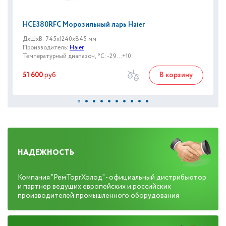
HCE380RFC Морозильный ларь Haier
ДxШxВ: 745x1240x845 мм
Производитель:
Haier
Температурный диапазон, °C: -29...+10
51 600
руб
В корзину
НАДЕЖНОСТЬ
Компания "РемТоргХолод" - официальный дистрибьютор
и партнер ведущих европейских и российских
производителей промышленного оборудования