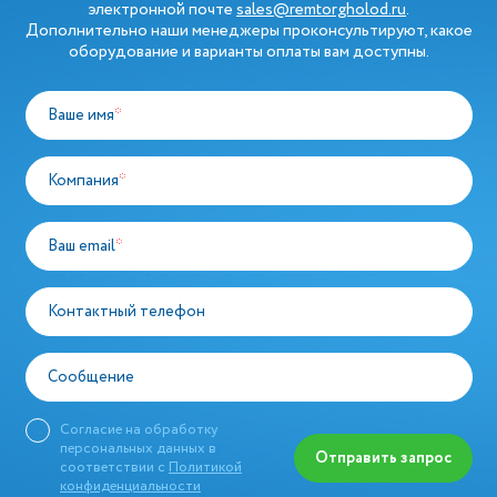
электронной почте
sales@remtorgholod.ru
.
Дополнительно наши менеджеры проконсультируют, какое
оборудование и варианты оплаты вам доступны.
Ваше имя
*
Компания
*
Ваш email
*
Контактный телефон
Сообщение
Согласие на обработку
персональных данных в
Отправить запрос
соответствии с
Политикой
конфиденциальности