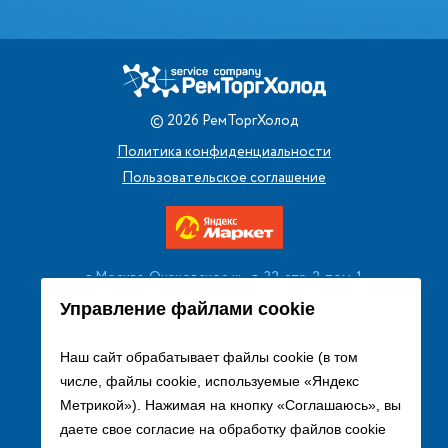
©
2026
РемТоргХолод
Политика конфиденциальности
Пользовательское соглашение
г. Москва, Очаковское ш., д. 32, стр. 2, пом. 1
+7 (495) 256 08 13
Управление файлами cookie
Заказать звонок
Наш сайт обрабатывает файлы cookie (в том
числе, файлы cookie, используемые «Яндекс
sales@remtorgholod.ru
Метрикой»). Нажимая на кнопку «Соглашаюсь», вы
даете свое согласие на обработку файлов cookie