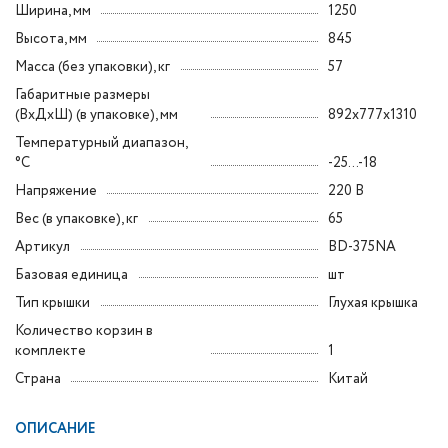
Ширина, мм
1250
Высота, мм
845
Масса (без упаковки), кг
57
Габаритные размеры
(ВxДxШ) (в упаковке), мм
892х777х1310
Температурный диапазон,
°C
-25...-18
Напряжение
220 В
Вес (в упаковке), кг
65
Артикул
BD-375NA
Базовая единица
шт
Тип крышки
Глухая крышка
Количество корзин в
комплекте
1
Страна
Китай
ОПИСАНИЕ