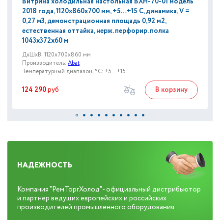
Витрина холодильная настольная ВХН-70-01 модель
2018 года, 1120х860х700 мм, +5…+15 С, динамика, V =
0,27 м3, демонстрационная площадь 0,92 м2,
естественная оттайка, нерж. перфорир. полка
1043х372х60 м
ДxШxВ: 1120x700x860 мм
Производитель:
Abat
Температурный диапазон, °C: +5...+15
124 290
руб
В корзину
НАДЕЖНОСТЬ
Компания "РемТоргХолод" - официальный дистрибьютор
и партнер ведущих европейских и российских
производителей промышленного оборудования