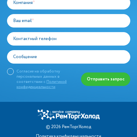
Компания
*
Ваш email
*
Контактный телефон
Сообщение
Согласие на обработку
персональных данных в
Отправить запрос
соответствии с
Политикой
конфиденциальности
©
2026
РемТоргХолод
Политика конфиденциальности