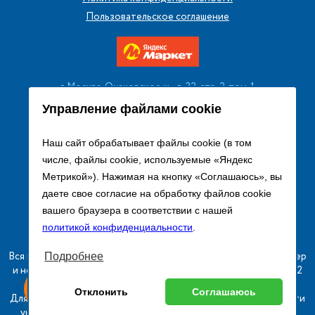
Пользовательское соглашение
г. Москва, Очаковское ш., д. 32, стр. 2, пом. 1
+7 (495) 256 08 13
Управление файлами cookie
Заказать звонок
Наш сайт обрабатывает файлы cookie (в том
числе, файлы cookie, используемые «Яндекс
sales@remtorgholod.ru
Метрикой»). Нажимая на кнопку «Соглашаюсь», вы
даете свое согласие на обработку файлов cookie
вашего браузера в соответствии с нашей
Разработка и продвижение сайта
политикой конфиденциальности
.
Вся информация на сайте о товарах носит справочный характер
Подробнее
и не является публичной офертой в соответствии с пунктом 2
ыгодный
Любое
статьи 437 ГК РФ.
Оставь заявку
Отклонить
Соглашаюсь
изинг
оборудование
Для получения подробной информации о наличии и стоимости
указанных товаров и (или) услуг, пожалуйста, обращайтесь к