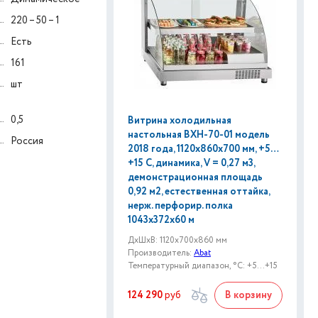
220 – 50 – 1
Есть
161
шт
0,5
Витрина холодильная
настольная ВХН-70-01 модель
Россия
2018 года, 1120х860х700 мм, +5…
+15 С, динамика, V = 0,27 м3,
демонстрационная площадь
0,92 м2, естественная оттайка,
нерж. перфорир. полка
1043х372х60 м
ДxШxВ: 1120x700x860 мм
Производитель:
Abat
Температурный диапазон, °C: +5...+15
124 290
руб
В корзину