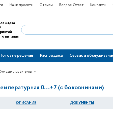
ти
Наши проекты
Отзывы
Вопрос-Ответ
Контакты
площадка
й
приятий
го питания
Готовые решения
Распродажа
Сервис и обслуживани
Холодильные витрины
емпературная 0...+7 (с боковнинами)
ОПИСАНИЕ
ДОКУМЕНТЫ