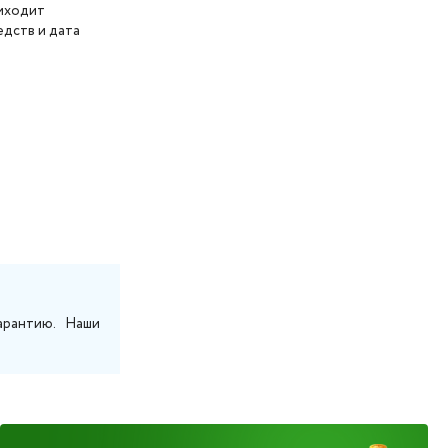
риходит
дств и дата
арантию. Наши