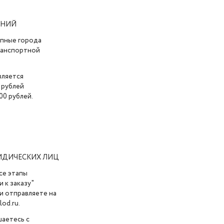
АНИЙ
упные города
транспортной
вляется
 рублей
00 рублей.
ИДИЧЕСКИХ ЛИЦ
се этапы
 к заказу"
и отправляете на
od.ru.
шаетесь с