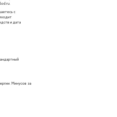
od.ru.
шаетесь с
риходит
дств и дата
тандартный
ергии. Минусов за