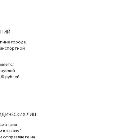
АНИЙ
упные города
транспортной
вляется
 рублей
00 рублей.
ИДИЧЕСКИХ ЛИЦ
се этапы
 к заказу"
и отправляете на