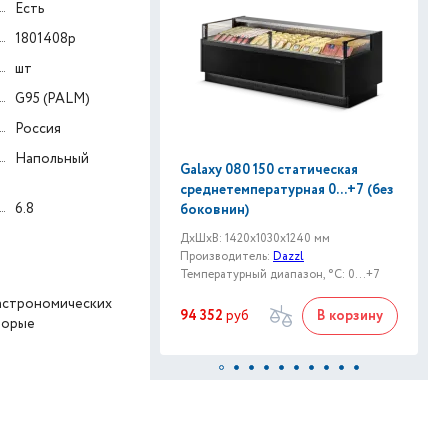
Есть
1801408p
шт
G95 (PALM)
Россия
Напольный
Galaxy 080 150 статическая
среднетемпературная 0...+7 (без
6.8
боковнин)
ДxШxВ: 1420x1030x1240 мм
Производитель:
Dazzl
Температурный диапазон, °C: 0...+7
гастрономических
94 352
руб
В корзину
торые