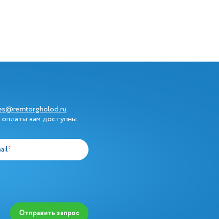
les@remtorgholod.ru
.
 оплаты вам доступны.
ail
*
Отправить запрос