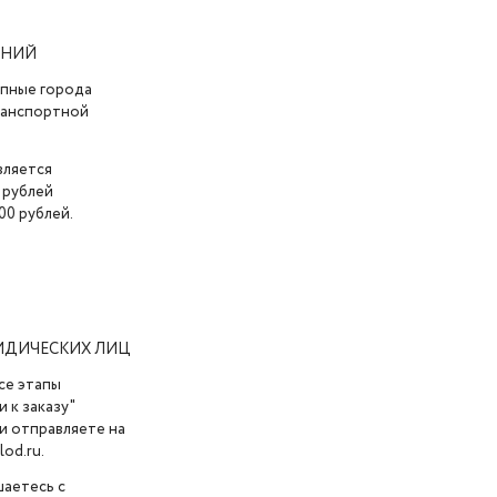
АНИЙ
упные города
транспортной
вляется
 рублей
00 рублей.
ИДИЧЕСКИХ ЛИЦ
се этапы
 к заказу"
и отправляете на
od.ru.
шаетесь с