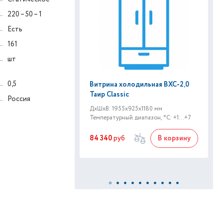
220 – 50 – 1
Есть
161
шт
0,5
Витрина холодильная ВХС-2,0
Таир Classic
Россия
ДxШxВ: 1955x925x1180 мм
Температурный диапазон, °C: +1...+7
84 340
руб
В корзину