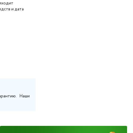
риходит
дств и дата
арантию. Наши