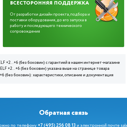
ВСЕСТОРОННЯЯ ПОДДЕРЖКА
От разработки дизайн проекта, подбора и
поставки оборудования, до его запуска в
работу и последующего технического
сопровождения
LF +2...+6 (без боковин) с гарантией в нашем интернет-магазине
LF +2...+6 (без боковин) указана выше на странице товара
.+6 (без боковин): характеристики, описание и документация
Обратная связь
можно по телефону
+7 (495) 256 08 13
и электронной почте
sa