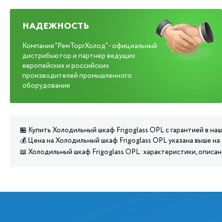
НАДЕЖНОСТЬ
Компания "РемТоргХолод" - официальный
дистрибьютор и партнер ведущих
европейских и российских
производителей промышленного
оборудования
🏪 Купить Холодильный шкаф Frigoglass OPL с гарантией в н
💰 Цена на Холодильный шкаф Frigoglass OPL указана выше на
📖 Холодильный шкаф Frigoglass OPL: характеристики, описа