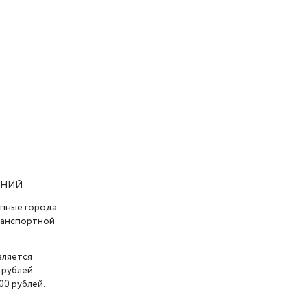
АНИЙ
упные города
транспортной
вляется
 рублей
00 рублей.