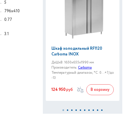
5
796x410
0.77
3.1
Шкаф холодильный RF1120
Carboma INOX
ДxШxВ: 1650x655x1990 мм
Производитель:
Carboma
Температурный диапазон, °C: 0…+7/до
-13
124 950
руб
В корзину