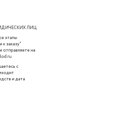
ИДИЧЕСКИХ ЛИЦ
се этапы
 к заказу"
и отправляете на
od.ru.
шаетесь с
риходит
дств и дата