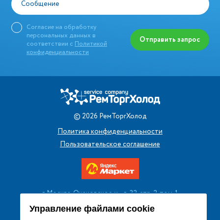
Сообщение
Согласие на обработку
персональных данных в
Отправить запрос
соответствии с
Политикой
конфиденциальности
©
2026
РемТоргХолод
Политика конфиденциальности
Пользовательское соглашение
г. Москва, Очаковское ш., д. 32, стр. 2, пом. 1
+7 (495) 256 08 13
Управление файлами cookie